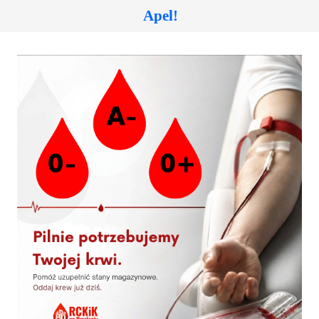
B
O
A
B
Apel!
Akcja krwiodawstwa w Bierutowie