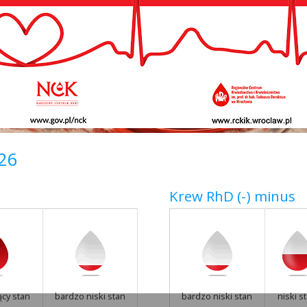
026
Krew RhD (-) minus
ący stan
bardzo niski stan
bardzo niski stan
niski s