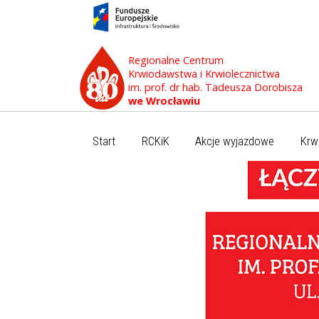
Regionalne Centrum
Krwiodawstwa i Krwiolecznictwa
im. prof. dr hab. Tadeusza Dorobisza
we Wrocławiu
Start
RCKiK
Akcje wyjazdowe
Krw