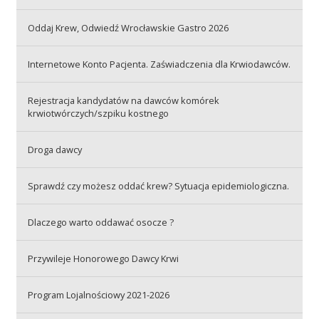
Oddaj Krew, Odwiedź Wrocławskie Gastro 2026
Akcje wyjazdowe
Internetowe Konto Pacjenta. Zaświadczenia dla Krwiodawców.
Krwiodawcy
Rejestracja kandydatów na dawców komórek
krwiotwórczych/szpiku kostnego
Szpitale
Droga dawcy
Sprawdź czy możesz oddać krew? Sytuacja epidemiologiczna.
Szkolenia
Dlaczego warto oddawać osocze ?
Przywileje Honorowego Dawcy Krwi
Badania
Program Lojalnościowy 2021-2026