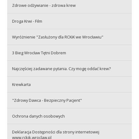
Przetargi
Zdrowe odżywianie - zdrowa krew
Droga Krwi - Film
Praca
Wyróżnienie "Zasłużony dla RCKiK we Wrocławiu"
3 Bieg Wrocław Tętni Dobrem
Kontakt
Najczęściej zadawane pytania. Czy mogę oddać krew?
BIP
Krewkarta
"Zdrowy Dawca - Bezpieczny Pacjent"
RODO
Ochrona danych osobowych
Deklaracja Dostępności dla strony internetowej
www.rckik.wroclaw.pl