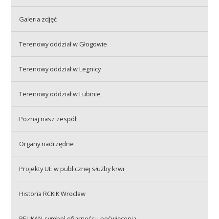
Galeria zdjęć
Akcje wyjazdowe
Terenowy oddział w Głogowie
Krwiodawcy
Terenowy oddział w Legnicy
Terenowy oddział w Lubinie
Szpitale
Poznaj nasz zespół
Szkolenia
Organy nadrzędne
Projekty UE w publicznej służby krwi
Badania
Historia RCKiK Wrocław
PELIKAN-symbol ofiarności i poświęcenia