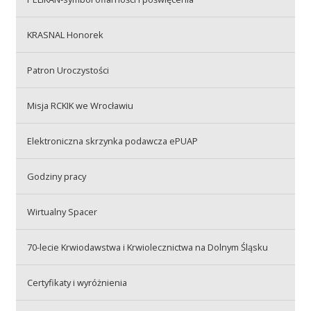
Przetargi
KRASNAL Honorek
Praca
Patron Uroczystości
Misja RCKIK we Wrocławiu
Kontakt
Elektroniczna skrzynka podawcza ePUAP
Godziny pracy
BIP
Wirtualny Spacer
RODO
70-lecie Krwiodawstwa i Krwiolecznictwa na Dolnym Śląsku
Certyfikaty i wyróżnienia