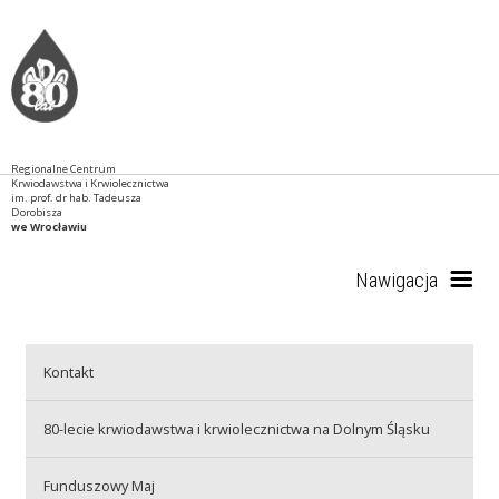
Regionalne Centrum
Krwiodawstwa i Krwiolecznictwa
im. prof. dr hab. Tadeusza
Dorobisza
we Wrocławiu
Nawigacja
Start
Kontakt
80-lecie krwiodawstwa i krwiolecznictwa na Dolnym Śląsku
RCKiK
Funduszowy Maj