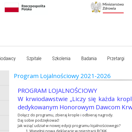
iodawcy
Szpitale
Szkolenia
Badania
Przetargi
Program Lojalnościowy 2021-2026
PROGRAM LOJALNOŚCIOWY
W krwiodawstwie „Liczy się każda krop
dedykowanym Honorowym Dawcom Krwi 
Dołącz do programu, zbieraj krople i odbieraj nagrody.
Daj sobie podziękować!
Jak wziąć udział w nowej edycji programu lojalnościowego?
Wypełnij nową deklarację w rejestracji RCKiK.