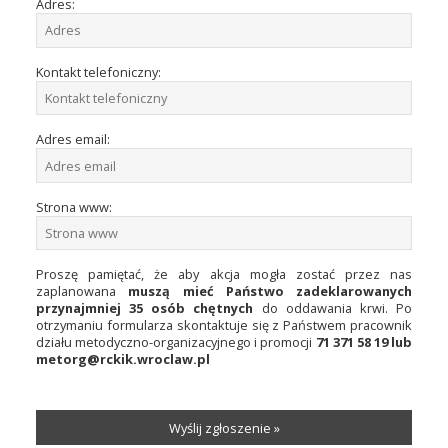
Adres:
Przetargi
Kontakt telefoniczny:
Praca
Adres email:
Kontakt
Strona www:
BIP
Proszę pamiętać, że aby akcja mogła zostać przez nas
zaplanowana
muszą mieć Państwo zadeklarowanych
przynajmniej 35 osób chętnych
do oddawania krwi. Po
otrzymaniu formularza skontaktuje się z Państwem pracownik
działu metodyczno-organizacyjnego i promocji
71 371 58 19 lub
RODO
metorg@rckik.wroclaw.pl
Wyślij zgłoszenie »