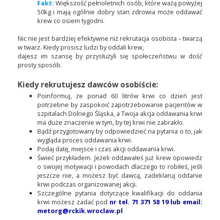
Fakt:
Większość pełnoletnich osób, które ważą powyżej
50kg i mają ogólnie dobry stan zdrowia może oddawać
krew co osiem tygodni.
Nic nie jest bardziej efektywne niż rekrutacja osobista – twarzą
w twarz. Kiedy prosisz ludzi by oddali krew,
dajesz im szansę by przysłużyli się społeczeństwu w dość
prosty sposób.
Kiedy rekrutujesz dawców osobiście:
Poinformuj, że ponad 60 litrów krwi co dzień jest
potrzebne by zaspokoić zapotrzebowanie pacjentów w
szpitalach Dolnego Śląska, a Twoja akcja oddawania krwi
ma duże znaczenie w tym, by tej krwi nie zabrakło.
Bądź przygotowany by odpowiedzieć na pytania o to, jak
wygląda proces oddawania krwi.
Podaj datę, miejsce i czas akcji oddawania krwi.
Świeć przykładem. Jeżeli oddawałeś już krew opowiedz
o swojej motywacji i powodach dlaczego to robiłeś, jeśli
jeszcze nie, a możesz być dawcą, zadeklaruj oddanie
krwi podczas organizowanej akcji.
Szczególne pytania dotyczące kwalifikacji do oddania
krwi możesz zadać pod
nr tel. 71 371 58 19 lub email:
metorg@rckik.wroclaw.pl