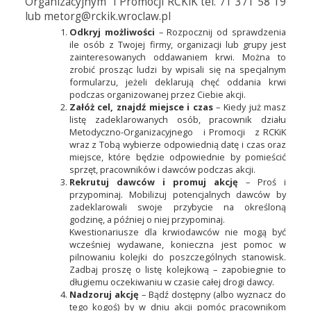
Organizacyjnym i Promocji RCKiK tel. 71 371 58 19
lub metorg@rckik.wroclaw.pl
Odkryj możliwości
– Rozpocznij od sprawdzenia
ile osób z Twojej firmy, organizacji lub grupy jest
zainteresowanych oddawaniem krwi. Można to
zrobić prosząc ludzi by wpisali się na specjalnym
formularzu, jeżeli deklarują chęć oddania krwi
podczas organizowanej przez Ciebie akcji.
Załóż cel, znajdź miejsce i czas
– Kiedy już masz
listę zadeklarowanych osób, pracownik działu
Metodyczno-Organizacyjnego i Promocji z RCKiK
wraz z Tobą wybierze odpowiednią datę i czas oraz
miejsce, które będzie odpowiednie by pomieścić
sprzęt, pracowników i dawców podczas akcji.
Rekrutuj dawców i promuj akcję
– Proś i
przypominaj. Mobilizuj potencjalnych dawców by
zadeklarowali swoje przybycie na określoną
godzinę, a później o niej przypominaj.
Kwestionariusze dla krwiodawców nie mogą być
wcześniej wydawane, konieczna jest pomoc w
pilnowaniu kolejki do poszczególnych stanowisk.
Zadbaj proszę o listę kolejkową – zapobiegnie to
długiemu oczekiwaniu w czasie całej drogi dawcy.
Nadzoruj akcję
– Bądź dostępny (albo wyznacz do
tego kogoś) by w dniu akcji pomóc pracownikom