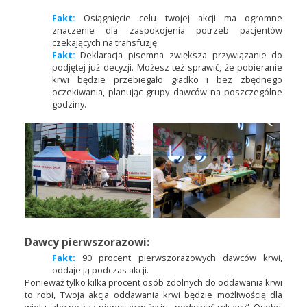
Fakt:
Osiągnięcie celu twojej akcji ma ogromne
znaczenie dla zaspokojenia potrzeb pacjentów
czekających na transfuzję.
Fakt:
Deklaracja pisemna zwiększa przywiązanie do
podjętej już decyzji. Możesz też sprawić, że pobieranie
krwi będzie przebiegało gładko i bez zbędnego
oczekiwania, planując grupy dawców na poszczególne
godziny.
Dawcy pierwszorazowi:
Fakt:
90 procent pierwszorazowych dawców krwi,
oddaje ją podczas akcji.
Ponieważ tylko kilka procent osób zdolnych do oddawania krwi
to robi, Twoja akcja oddawania krwi będzie możliwością dla
wielu, aby po raz pierwszy w życiu „podwinąć rękawy”. Osoby,