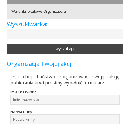
Warunki lokalowe Organizatora
Akcje wyjazdowe
Wyszukiwarka:
Krwiodawcy
Wyszukaj »
Szpitale
Organizacja Twojej akcji
Jeśli chcą Państwo zorganizować swoją akcję
pobierania krwi prosimy wypełnić formularz:
Szkolenia
Imię i nazwisko:
Badania
Nazwa Firmy: