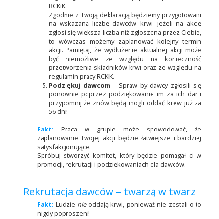
RCKiK.
Zgodnie z Twoją deklaracją będziemy przygotowani
na wskazaną liczbę dawców krwi. Jeżeli na akcję
zgłosi się większa liczba niż zgłoszona przez Ciebie,
to wówczas możemy zaplanować kolejny termin
akcji. Pamiętaj, że wydłużenie aktualnej akcji może
być niemożliwe ze względu na konieczność
przetworzenia składników krwi oraz ze względu na
regulamin pracy RCKIK.
Podziękuj dawcom
– Spraw by dawcy zgłosili się
ponownie poprzez podziękowanie im za ich dar i
przypomnij że znów będą mogli oddać krew już za
56 dni!
Fakt:
Praca w grupie może spowodować, że
zaplanowanie Twojej akcji będzie łatwiejsze i bardziej
satysfakcjonujące.
Spróbuj stworzyć komitet, który będzie pomagał ci w
promocji, rekrutacji i podziękowaniach dla dawców.
Rekrutacja dawców – twarzą w twarz
Fakt:
Ludzie
nie
oddają krwi, ponieważ nie zostali o to
nigdy poproszeni!