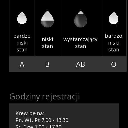
Szkolenia
bardzo
bardzo
niski
wystarczający
niski
niski
stan
stan
stan
stan
A
B
AB
O
Badania
Godziny rejestracji
Przetargi
Krew pełna:
Pn, Wt, Pt 7.00 - 13.30
Śr, Czw 7.00 - 17.30