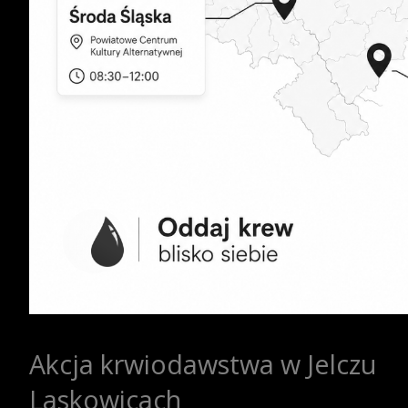
Akcja krwiodawstwa w Jelczu
Laskowicach