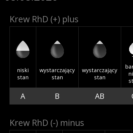
Krew RhD (+) plus
RCKiK
Akcje wyjazdowe
ba
niski
wystarczający
wystarczający
ni
stan
stan
stan
s
Krwiodawcy
A
B
AB
Krew RhD (-) minus
Szpitale