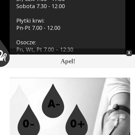
Praca
Sobota 7.30 - 12.00
Płytki krwi:
Pn-Pt 7.00 - 12.00
Kontakt
Osocze:
Pn, Wt, Pt 7.00 – 12:30
Śr, Czw 7.00 - 16.00
Apel!
Sobota 7.30 - 11.00
BIP
Aktualności
08.08.2026 » Z głębokim żalem
zawiadamiamy
RODO
07.08.2026 » Akcja krwiodawstwa w