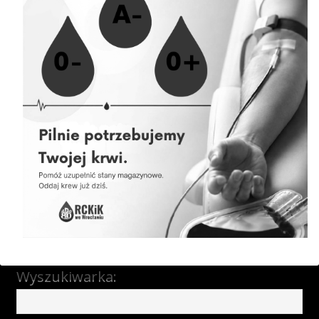
07.08.2026 » Akcja krwiodawstwa w Jelczu Laskowicach
06.08.2026 » Akcja krwiodawstwa w Komornikach
06.08.2026 » Akcja krwiodawstwa Magnolia Park
04.08.2026 » Akcja krwiodawstwa w Obornikach Śląskich
04.08.2026 » Harmonogram akcji wyjazdowych
Newsletter
Ankieta satysfakcji Krwiodawcy
Wyszukiwarka: