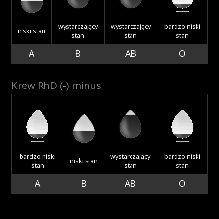
Akcje wyjazdowe
wystarczający
wystarczający
bardzo niski
niski stan
stan
stan
stan
A
B
AB
O
Krwiodawcy
Krew RhD (-) minus
Szpitale
Szkolenia
bardzo niski
wystarczający
bardzo niski
niski stan
stan
stan
stan
A
B
AB
O
Badania