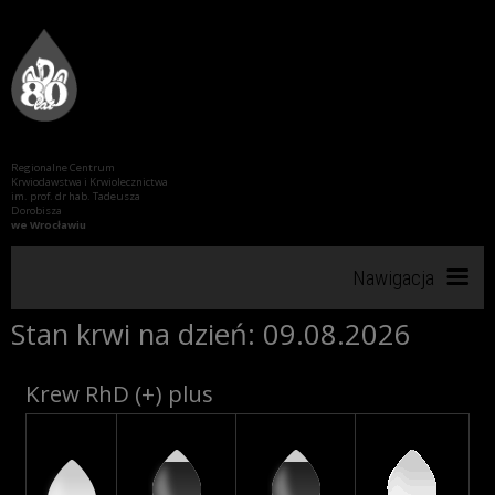
Regionalne Centrum
Krwiodawstwa i Krwiolecznictwa
im. prof. dr hab. Tadeusza
Dorobisza
we Wrocławiu
Nawigacja
Stan krwi na dzień: 09.08.2026
Start
Krew RhD (+) plus
RCKiK