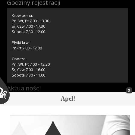
Godziny rejestracji
Przetargi
Krew pełna:
Pn, Wt, Pt 7.00 - 13.30
Śr, Czw 7.00 - 17.30
Praca
Sobota 7.30 - 12.00
Płytki krwi:
Pn-Pt 7.00 - 12.00
Kontakt
Osocze:
Pn, Wt, Pt 7.00 – 12:30
Śr, Czw 7.00 - 16.00
Sobota 7.30 - 11.00
BIP
Aktualności
Apel!
08.08.2026 » Z głębokim żalem zawiadamiamy
RODO
07.08.2026 » Akcja krwiodawstwa w Bierutowie
07.08.2026 » Harmonogram akcji wyjazdowych