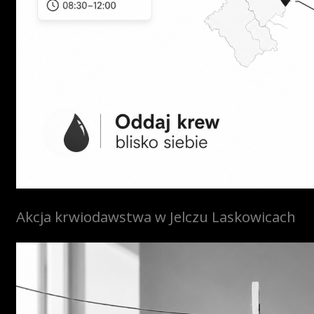
Akcja krwiodawstwa w Jelczu Laskowicach