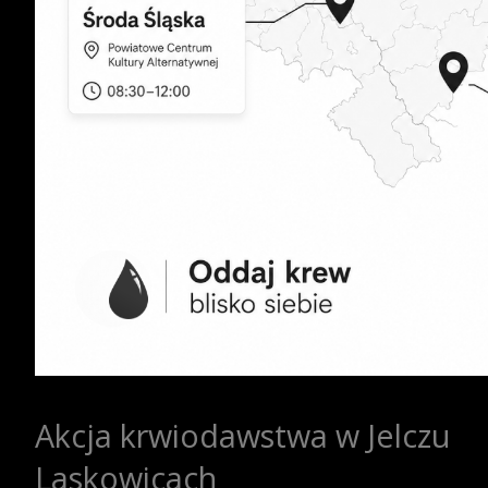
Akcja krwiodawstwa w Jelczu
Laskowicach