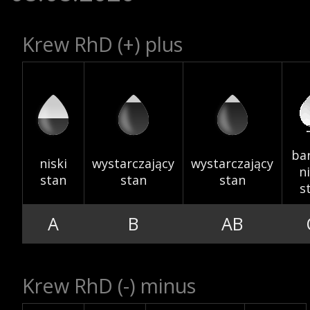
Krew RhD (+) plus
RCKiK
Akcje wyjazdowe
ba
niski
wystarczający
wystarczający
ni
stan
stan
stan
s
Krwiodawcy
A
B
AB
Krew RhD (-) minus
Szpitale