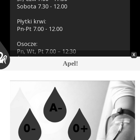
Praca
Sobota 7.30 - 12.00
Płytki krwi:
Pn-Pt 7.00 - 12.00
Kontakt
Osocze:
Pn, Wt, Pt 7.00 – 12:30
Śr, Czw 7.00 - 16.00
Apel!
Sobota 7.30 - 11.00
BIP
Aktualności
08.08.2026 » Z głębokim żalem
zawiadamiamy
RODO
07.08.2026 » Akcja krwiodawstwa w