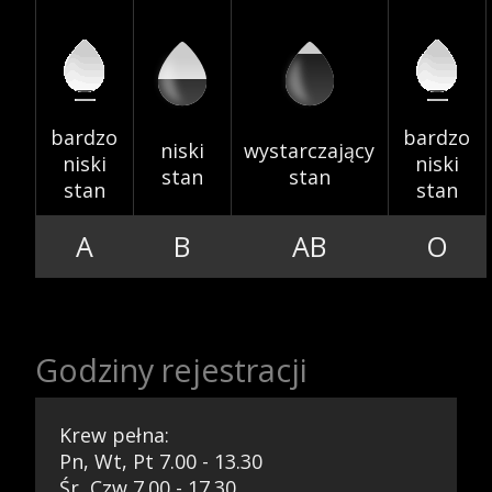
Szkolenia
bardzo
bardzo
niski
wystarczający
niski
niski
stan
stan
stan
stan
A
B
AB
O
Badania
Godziny rejestracji
Przetargi
Krew pełna:
Pn, Wt, Pt 7.00 - 13.30
Śr, Czw 7.00 - 17.30