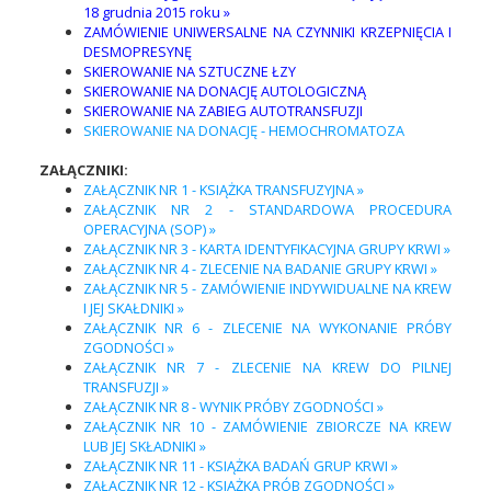
18 grudnia 2015 roku »
ZAMÓWIENIE UNIWERSALNE NA CZYNNIKI KRZEPNIĘCIA I
DESMOPRESYNĘ
SKIEROWANIE NA SZTUCZNE ŁZY
SKIEROWANIE NA DONACJĘ AUTOLOGICZNĄ
SKIEROWANIE NA ZABIEG AUTOTRANSFUZJI
SKIEROWANIE NA DONACJĘ - HEMOCHROMATOZA
ZAŁĄCZNIKI:
ZAŁĄCZNIK NR 1 - KSIĄŻKA TRANSFUZYJNA »
ZAŁĄCZNIK NR 2 - STANDARDOWA PROCEDURA
OPERACYJNA (SOP) »
ZAŁĄCZNIK NR 3 - KARTA IDENTYFIKACYJNA GRUPY KRWI »
ZAŁĄCZNIK NR 4 - ZLECENIE NA BADANIE GRUPY KRWI »
ZAŁĄCZNIK NR 5 - ZAMÓWIENIE INDYWIDUALNE NA KREW
I JEJ SKAŁDNIKI »
ZAŁĄCZNIK NR 6 - ZLECENIE NA WYKONANIE PRÓBY
ZGODNOŚCI »
ZAŁĄCZNIK NR 7 - ZLECENIE NA KREW DO PILNEJ
TRANSFUZJI »
ZAŁĄCZNIK NR 8 - WYNIK PRÓBY ZGODNOŚCI »
ZAŁĄCZNIK NR 10 - ZAMÓWIENIE ZBIORCZE NA KREW
LUB JEJ SKŁADNIKI »
ZAŁĄCZNIK NR 11 - KSIĄŻKA BADAŃ GRUP KRWI »
ZAŁĄCZNIK NR 12 - KSIĄŻKA PRÓB ZGODNOŚCI »