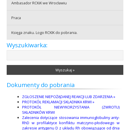
Ambasador RCKiK we Wrocławiu
Praca
Praca
Księga znaku. Logo RCKIK do pobrania.
Praktyki
Wyszukiwarka:
Wyszukaj »
Dokumenty do pobrania
ZGŁOSZENIE NIEPOŻĄDANEJ REAKCJI LUB ZDARZENIA »
PROTOKÓŁ REKLAMACJI SKLADNIKA KRWI »
PROTOKÓŁ NIEWYKORZYSTANIA (ZWROTU)
SKŁADNIKÓW KRWI
Zalecenia dotyczące stosowania immunoglobuliny anty-
RhD w profilaktyce konfliktu matczyno-płodowego w
zakresie antygenu D z układu Rh obowiązujące od dnia