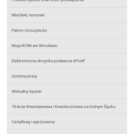
Przetargi
KRASNAL Honorek
Praca
Patron Uroczystości
Misja RCKIK we Wrocławiu
Kontakt
Elektroniczna skrzynka podawcza ePUAP
Godziny pracy
BIP
Wirtualny Spacer
RODO
70-lecie Krwiodawstwa i Krwiolecznictwa na Dolnym Śląsku
Certyfikaty i wyróżnienia