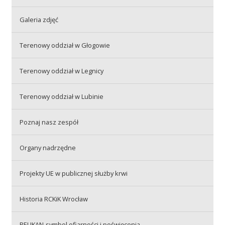
Galeria zdjęć
Akcje wyjazdowe
Terenowy oddział w Głogowie
Krwiodawcy
Terenowy oddział w Legnicy
Terenowy oddział w Lubinie
Szpitale
Poznaj nasz zespół
Szkolenia
Organy nadrzędne
Projekty UE w publicznej służby krwi
Badania
Historia RCKiK Wrocław
PELIKAN-symbol ofiarności i poświęcenia