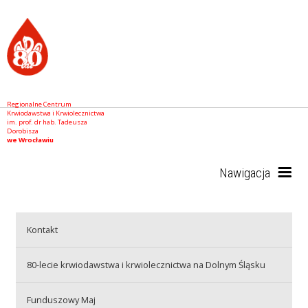
Regionalne Centrum
Krwiodawstwa i Krwiolecznictwa
im. prof. dr hab. Tadeusza
Dorobisza
we Wrocławiu
Nawigacja
Start
Kontakt
80-lecie krwiodawstwa i krwiolecznictwa na Dolnym Śląsku
RCKiK
Funduszowy Maj