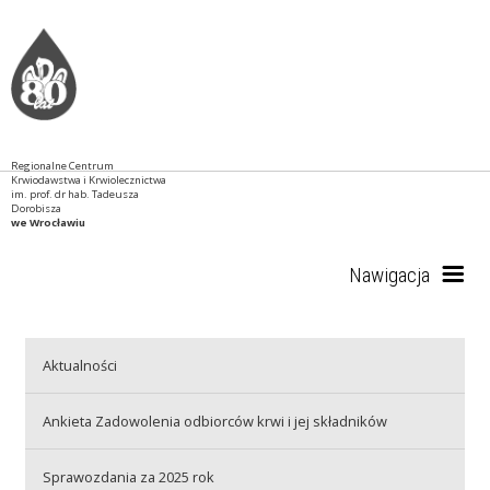
Regionalne Centrum
Krwiodawstwa i Krwiolecznictwa
im. prof. dr hab. Tadeusza
Dorobisza
we Wrocławiu
Nawigacja
Start
Aktualności
Ankieta Zadowolenia odbiorców krwi i jej składników
RCKiK
Sprawozdania za 2025 rok