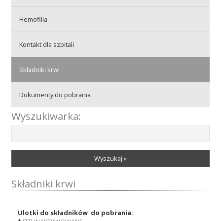
Hemofilia
Akcje wyjazdowe
Kontakt dla szpitali
Krwiodawcy
Składniki krwi
Dokumenty do pobrania
Szpitale
Wyszukiwarka:
Szkolenia
Wyszukaj »
Składniki krwi
Badania
Ulotki do składników do pobrania: