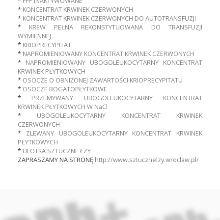
*
FFP INAKTYWOWANE
Przetargi
*
KONCENTRAT KRWINEK CZERWONYCH
*
KONCENTRAT KRWINEK CZERWONYCH DO AUTOTRANSFUZJI
*
KREW PEŁNA REKONSTYTUOWANA DO TRANSFUZJI
WYMIENNEJ
*
KRIOPRECYPITAT
Praca
*
NAPROMIENIOWANY KONCENTRAT KRWINEK CZERWONYCH
*
NAPROMIENIOWANY UBOGOLEUKOCYTARNY KONCENTRAT
KRWINEK PŁYTKOWYCH
*
OSOCZE O OBNIŻONEJ ZAWARTOŚCI KRIOPRECYPITATU
Kontakt
*
OSOCZE BOGATOPŁYTKOWE
*
PRZEMYWANY UBOGOLEUKOCYTARNY KONCENTRAT
KRWINEK PŁYTKOWYCH W NaCl
*
UBOGOLEUKOCYTARNY KONCENTRAT KRWINEK
CZERWONYCH
BIP
*
ZLEWANY UBOGOLEUKOCYTARNY KONCENTRAT KRWINEK
PŁYTKOWYCH
*
ULOTKA SZTUCZNE ŁZY
ZAPRASZAMY NA STRONĘ
http://www.sztucznelzy.wroclaw.pl/
RODO