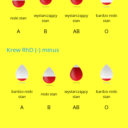
Akcje wyjazdowe
wystarczający
wystarczający
bardzo niski
niski stan
stan
stan
stan
A
B
AB
O
Krwiodawcy
Krew RhD (-) minus
Szpitale
Szkolenia
bardzo niski
wystarczający
bardzo niski
niski stan
stan
stan
stan
A
B
AB
O
Badania