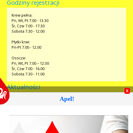
Godziny rejestracji
Przetargi
Krew pełna:
Pn, Wt, Pt 7.00 - 13.30
Śr, Czw 7.00 - 17.30
Praca
Sobota 7.30 - 12.00
Płytki krwi:
Pn-Pt 7.00 - 12.00
Kontakt
Osocze:
Pn, Wt, Pt 7.00 – 12:30
Śr, Czw 7.00 - 16.00
Sobota 7.30 - 11.00
BIP
Aktualności
Apel!
06.08.2026 » Akcja krwiodawstwa w Komornikach
RODO
06.08.2026 » Akcja krwiodawstwa Magnolia Park
04.08.2026 » Akcja krwiodawstwa w Obornikach Śląskich