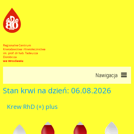
Regionalne Centrum
Krwiodawstwa i Krwiolecznictwa
im. prof. dr hab. Tadeusza
Dorobisza
we Wrocławiu
Nawigacja
Stan krwi na dzień: 06.08.2026
Start
Krew RhD (+) plus
RCKiK