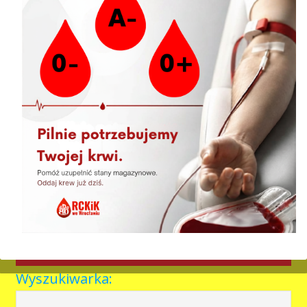
04.08.2026 » Harmonogram akcji wyjazdowych
03.08.2026 » Akcja wyjazdowa Zawonia
31.07.2026 » To już jutro!
30.07.2026 » Szynkarnia i Pochlebna ponownie partnerami
akcji „Oddaj krew, odwiedź gastro”
29.07.2026 » Przypominamy!
Newsletter
Ankieta satysfakcji Krwiodawcy
Wyszukiwarka: