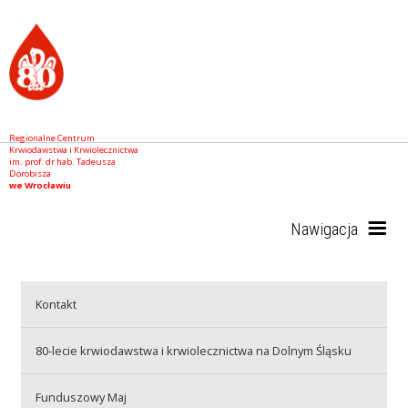
Regionalne Centrum
Krwiodawstwa i Krwiolecznictwa
im. prof. dr hab. Tadeusza
Dorobisza
we Wrocławiu
Nawigacja
Start
Kontakt
80-lecie krwiodawstwa i krwiolecznictwa na Dolnym Śląsku
RCKiK
Funduszowy Maj