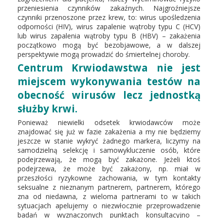
przeniesienia czynników zakaźnych. Najgroźniejsze
czynniki przenoszone przez krew, to: wirus upośledzenia
odporności (HIV), wirus zapalenie wątroby typu C (HCV)
lub wirus zapalenia wątroby typu B (HBV) – zakażenia
początkowo mogą być bezobjawowe, a w dalszej
perspektywie mogą prowadzić do śmiertelnej choroby.
Centrum Krwiodawstwa nie jest
miejscem wykonywania testów na
obecność wirusów lecz jednostką
służby krwi.
Ponieważ niewielki odsetek krwiodawców może
znajdować się już w fazie zakażenia a my nie będziemy
jeszcze w stanie wykryć żadnego markera, liczymy na
samodzielną selekcję i samowykluczenie osób, które
podejrzewają, że mogą być zakażone. Jeżeli ktoś
podejrzewa, że może być zakażony, np. miał w
przeszłości ryzykowne zachowania, w tym kontakty
seksualne z nieznanym partnerem, partnerem, którego
zna od niedawna, z wieloma partnerami to w takich
sytuacjach apelujemy o niezwłocznie przeprowadzenie
badań w wyznaczonych punktach konsultacyjno –