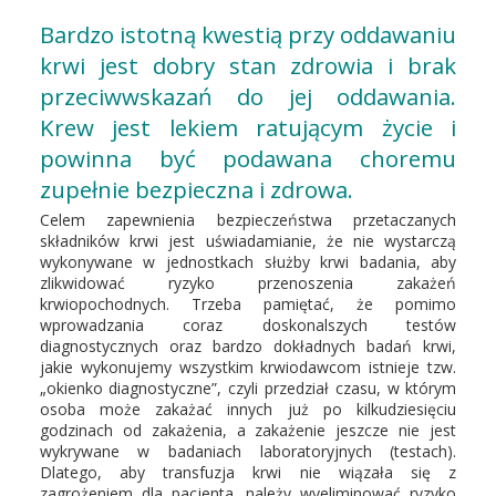
Bardzo istotną kwestią przy oddawaniu
krwi jest dobry stan zdrowia i brak
przeciwwskazań do jej oddawania.
Krew jest lekiem ratującym życie i
powinna być podawana choremu
zupełnie bezpieczna i zdrowa.
Celem zapewnienia bezpieczeństwa przetaczanych
składników krwi jest uświadamianie, że nie wystarczą
wykonywane w jednostkach służby krwi badania, aby
zlikwidować ryzyko przenoszenia zakażeń
krwiopochodnych. Trzeba pamiętać, że pomimo
wprowadzania coraz doskonalszych testów
diagnostycznych oraz bardzo dokładnych badań krwi,
jakie wykonujemy wszystkim krwiodawcom istnieje tzw.
„okienko diagnostyczne”, czyli przedział czasu, w którym
osoba może zakażać innych już po kilkudziesięciu
godzinach od zakażenia, a zakażenie jeszcze nie jest
wykrywane w badaniach laboratoryjnych (testach).
Dlatego, aby transfuzja krwi nie wiązała się z
zagrożeniem dla pacjenta, należy wyeliminować ryzyko