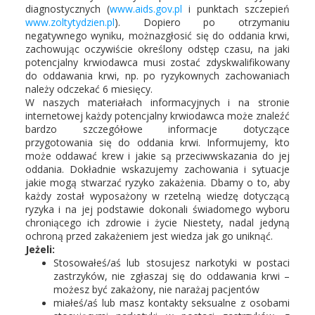
diagnostycznych (
www.aids.gov.pl
i punktach szczepień
www.zoltytydzien.pl
). Dopiero po otrzymaniu
negatywnego wyniku, możnazgłosić się do oddania krwi,
zachowując oczywiście określony odstęp czasu, na jaki
potencjalny krwiodawca musi zostać zdyskwalifikowany
do oddawania krwi, np. po ryzykownych zachowaniach
należy odczekać 6 miesięcy.
W naszych materiałach informacyjnych i na stronie
internetowej każdy potencjalny krwiodawca może znaleźć
bardzo szczegółowe informacje dotyczące
przygotowania się do oddania krwi. Informujemy, kto
może oddawać krew i jakie są przeciwwskazania do jej
oddania. Dokładnie wskazujemy zachowania i sytuacje
jakie mogą stwarzać ryzyko zakażenia. Dbamy o to, aby
każdy został wyposażony w rzetelną wiedzę dotyczącą
ryzyka i na jej podstawie dokonali świadomego wyboru
chroniącego ich zdrowie i życie Niestety, nadal jedyną
ochroną przed zakażeniem jest wiedza jak go uniknąć.
Jeżeli:
Stosowałeś/aś lub stosujesz narkotyki w postaci
zastrzyków, nie zgłaszaj się do oddawania krwi –
możesz być zakażony, nie narażaj pacjentów
miałeś/aś lub masz kontakty seksualne z osobami