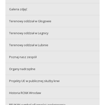
Galeria zdjęć
Akcje wyjazdowe
Terenowy oddział w Głogowie
Krwiodawcy
Terenowy oddział w Legnicy
Terenowy oddział w Lubinie
Szpitale
Poznaj nasz zespół
Szkolenia
Organy nadrzędne
Projekty UE w publicznej służby krwi
Badania
Historia RCKiK Wrocław
PELIKAN-symbol ofiarności i poświęcenia