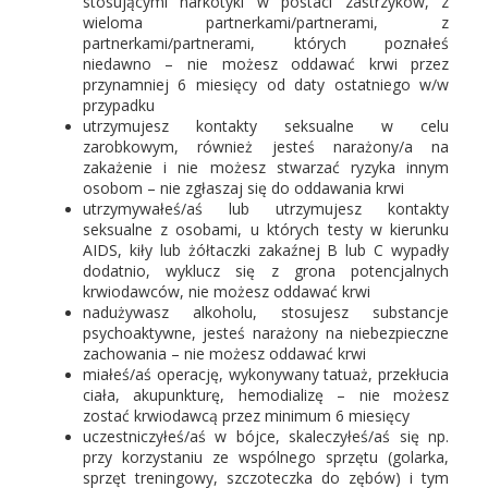
stosującymi narkotyki w postaci zastrzyków, z
wieloma partnerkami/partnerami, z
partnerkami/partnerami, których poznałeś
niedawno – nie możesz oddawać krwi przez
przynamniej 6 miesięcy od daty ostatniego w/w
przypadku
utrzymujesz kontakty seksualne w celu
zarobkowym, również jesteś narażony/a na
zakażenie i nie możesz stwarzać ryzyka innym
osobom – nie zgłaszaj się do oddawania krwi
utrzymywałeś/aś lub utrzymujesz kontakty
seksualne z osobami, u których testy w kierunku
AIDS, kiły lub żółtaczki zakaźnej B lub C wypadły
dodatnio, wyklucz się z grona potencjalnych
krwiodawców, nie możesz oddawać krwi
nadużywasz alkoholu, stosujesz substancje
psychoaktywne, jesteś narażony na niebezpieczne
zachowania – nie możesz oddawać krwi
miałeś/aś operację, wykonywany tatuaż, przekłucia
ciała, akupunkturę, hemodializę – nie możesz
zostać krwiodawcą przez minimum 6 miesięcy
uczestniczyłeś/aś w bójce, skaleczyłeś/aś się np.
przy korzystaniu ze wspólnego sprzętu (golarka,
sprzęt treningowy, szczoteczka do zębów) i tym