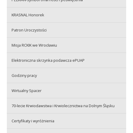
Przetargi
KRASNAL Honorek
Praca
Patron Uroczystości
Misja RCKIK we Wrocławiu
Kontakt
Elektroniczna skrzynka podawcza ePUAP
Godziny pracy
BIP
Wirtualny Spacer
RODO
70-lecie Krwiodawstwa i Krwiolecznictwa na Dolnym Śląsku
Certyfikaty i wyróżnienia