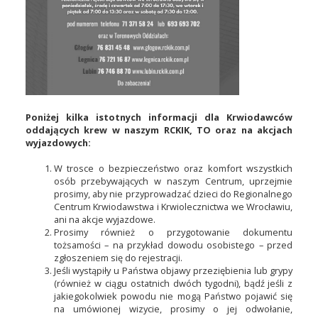
Poniżej kilka istotnych informacji dla Krwiodawców
oddających krew w naszym RCKIK, TO oraz na akcjach
wyjazdowych:
W
trosce
o
bezpieczeństwo
oraz
komfort
wszystkich
osób
przebywających
w
naszym
Centrum,
uprzejmie
prosimy,
aby
nie
przyprowadzać
dzieci
do
Regionalnego
Centrum
Krwiodawstwa
i
Krwiolecznictwa
we
Wrocławiu,
ani
na
akcje
wyjazdowe.
Prosimy
również
o
przygotowanie
dokumentu
tożsamości –
na
przykład
dowodu
osobistego –
przed
zgłoszeniem
się
do
rejestracji.
Jeśli
wystąpiły
u
Państwa
objawy
przeziębienia
lub
grypy
(
również
w
ciągu
ostatnich
dwóch
tygodni),
bądź
jeśli
z
jakiegokolwiek
powodu
nie
mogą
Państwo
pojawić
się
na
umówionej
wizycie,
prosimy
o
jej
odwołanie,