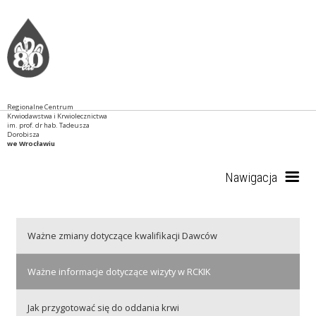
Regionalne Centrum
Krwiodawstwa i Krwiolecznictwa
im. prof. dr hab. Tadeusza
Dorobisza
we Wrocławiu
Nawigacja
Start
Ważne zmiany dotyczące kwalifikacji Dawców
Ważne informacje dotyczące wizyty w RCKIK
RCKiK
Jak przygotować się do oddania krwi