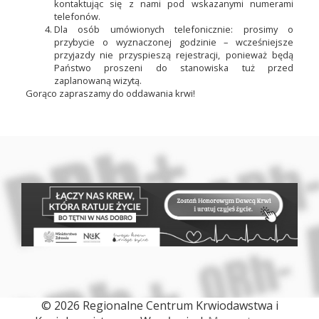
kontaktując
się
z
nami
pod
wskazanymi
numerami
telefonów.
Dla
osób
umówionych
telefonicznie:
prosimy
o
przybycie
o
wyznaczonej
godzinie –
wcześniejsze
przyjazdy
nie
przyspieszą
rejestracji,
ponieważ
będą
Państwo
proszeni
do
stanowiska
tuż
przed
zaplanowaną
wizytą.
Gorąco zapraszamy do oddawania krwi!
© 2026 Regionalne Centrum Krwiodawstwa i