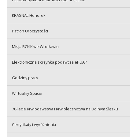
Przetargi
KRASNAL Honorek
Praca
Patron Uroczystości
Misja RCKIK we Wrocławiu
Kontakt
Elektroniczna skrzynka podawcza ePUAP
Godziny pracy
BIP
Wirtualny Spacer
RODO
70-lecie Krwiodawstwa i Krwiolecznictwa na Dolnym Śląsku
Certyfikaty i wyróżnienia