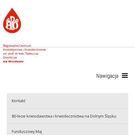
Regionalne Centrum
Krwiodawstwa i Krwiolecznictwa
im. prof. dr hab. Tadeusza
Dorobisza
we Wrocławiu
Nawigacja
Start
Kontakt
80-lecie krwiodawstwa i krwiolecznictwa na Dolnym Śląsku
RCKiK
Funduszowy Maj