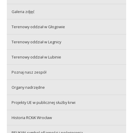
Galeria zdjęć
Akcje wyjazdowe
Terenowy oddział w Głogowie
Krwiodawcy
Terenowy oddział w Legnicy
Terenowy oddział w Lubinie
Szpitale
Poznaj nasz zespół
Szkolenia
Organy nadrzędne
Projekty UE w publicznej służby krwi
Badania
Historia RCKiK Wrocław
PELIKAN-symbol ofiarności i poświęcenia