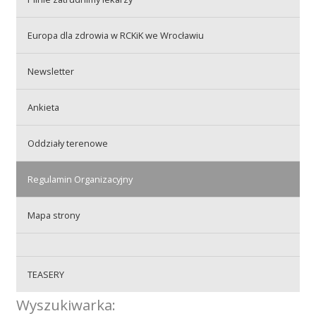
Przetargi
Europa dla zdrowia w RCKiK we Wrocławiu
Praca
Newsletter
Ankieta
Kontakt
Oddziały terenowe
Regulamin Organizacyjny
BIP
Mapa strony
RODO
TEASERY
Wyszukiwarka: