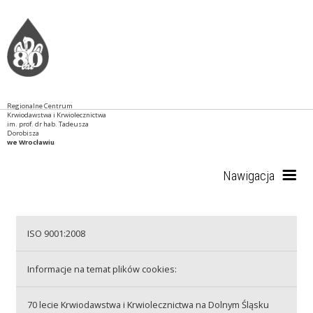
Regionalne Centrum
Krwiodawstwa i Krwiolecznictwa
im. prof. dr hab. Tadeusza
Dorobisza
we Wrocławiu
Nawigacja
Start
ISO 9001:2008
Informacje na temat plików cookies:
RCKiK
70 lecie Krwiodawstwa i Krwiolecznictwa na Dolnym Śląsku