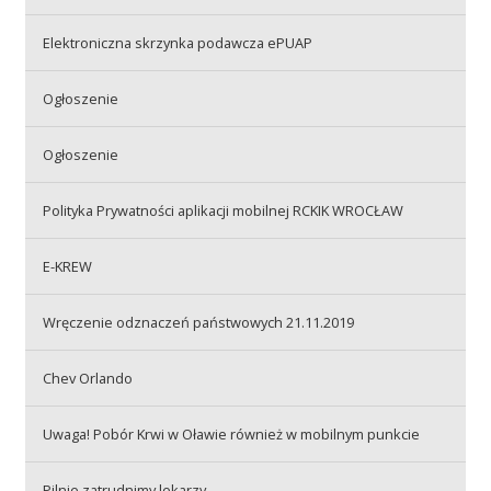
Elektroniczna skrzynka podawcza ePUAP
Akcje wyjazdowe
Ogłoszenie
Krwiodawcy
Ogłoszenie
Polityka Prywatności aplikacji mobilnej RCKIK WROCŁAW
Szpitale
E-KREW
Szkolenia
Wręczenie odznaczeń państwowych 21.11.2019
Chev Orlando
Badania
Uwaga! Pobór Krwi w Oławie również w mobilnym punkcie
Pilnie zatrudnimy lekarzy