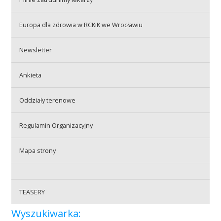
Przetargi
Europa dla zdrowia w RCKiK we Wrocławiu
Praca
Newsletter
Ankieta
Kontakt
Oddziały terenowe
Regulamin Organizacyjny
BIP
Mapa strony
RODO
TEASERY
Wyszukiwarka: