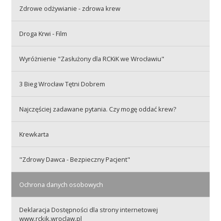
Przetargi
Zdrowe odżywianie - zdrowa krew
Droga Krwi - Film
Praca
Wyróżnienie "Zasłużony dla RCKiK we Wrocławiu"
3 Bieg Wrocław Tętni Dobrem
Kontakt
Najczęściej zadawane pytania. Czy mogę oddać krew?
BIP
Krewkarta
"Zdrowy Dawca - Bezpieczny Pacjent"
RODO
Ochrona danych osobowych
Deklaracja Dostępności dla strony internetowej
www.rckik.wroclaw.pl