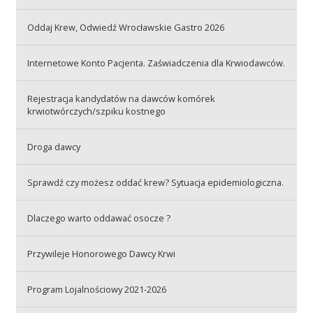
Oddaj Krew, Odwiedź Wrocławskie Gastro 2026
Akcje wyjazdowe
Internetowe Konto Pacjenta. Zaświadczenia dla Krwiodawców.
Krwiodawcy
Rejestracja kandydatów na dawców komórek
krwiotwórczych/szpiku kostnego
Szpitale
Droga dawcy
Sprawdź czy możesz oddać krew? Sytuacja epidemiologiczna.
Szkolenia
Dlaczego warto oddawać osocze ?
Przywileje Honorowego Dawcy Krwi
Badania
Program Lojalnościowy 2021-2026