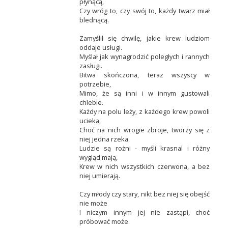
płynącą,
Czy wróg to, czy swój to, każdy twarz miał
blednącą.
Zamyślił się chwilę, jakie krew ludziom
oddaje usługi.
Myślał jak wynagrodzić poległych i rannych
zasługi.
Bitwa skończona, teraz wszyscy w
potrzebie,
Mimo, że są inni i w innym gustowali
chlebie.
Każdy na polu leży, z każdego krew powoli
ucieka,
Choć na nich wrogie zbroje, tworzy się z
niej jedna rzeka.
Ludzie są rożni - myśli krasnal i różny
wygląd mają,
Krew w nich wszystkich czerwona, a bez
niej umierają.
Czy młody czy stary, nikt bez niej się obejść
nie może
I niczym innym jej nie zastąpi, choć
próbować może.