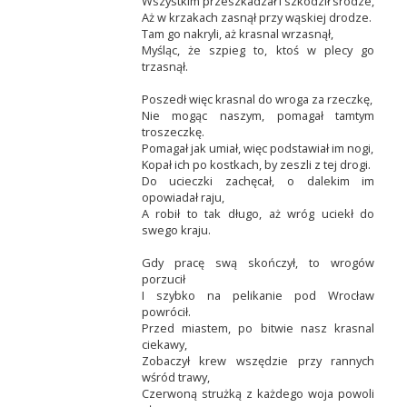
Wszystkim przeszkadzał i szkodził srodze,
Aż w krzakach zasnął przy wąskiej drodze.
Tam go nakryli, aż krasnal wrzasnął,
Myśląc, że szpieg to, ktoś w plecy go
trzasnął.
Poszedł więc krasnal do wroga za rzeczkę,
Nie mogąc naszym, pomagał tamtym
troszeczkę.
Pomagał jak umiał, więc podstawiał im nogi,
Kopał ich po kostkach, by zeszli z tej drogi.
Do ucieczki zachęcał, o dalekim im
opowiadał raju,
A robił to tak długo, aż wróg uciekł do
swego kraju.
Gdy pracę swą skończył, to wrogów
porzucił
I szybko na pelikanie pod Wrocław
powrócił.
Przed miastem, po bitwie nasz krasnal
ciekawy,
Zobaczył krew wszędzie przy rannych
wśród trawy,
Czerwoną strużką z każdego woja powoli