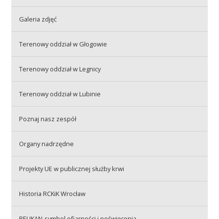
Galeria zdjęć
Akcje wyjazdowe
Terenowy oddział w Głogowie
Krwiodawcy
Terenowy oddział w Legnicy
Terenowy oddział w Lubinie
Szpitale
Poznaj nasz zespół
Szkolenia
Organy nadrzędne
Projekty UE w publicznej służby krwi
Badania
Historia RCKiK Wrocław
PELIKAN-symbol ofiarności i poświęcenia