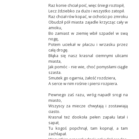
Raz konie chciał poić, więc śniegi roztopił,
Lecz ździebko za dużo i wszystko zatopił.
Raz chciał rów kopać, w cichości po zmroku
Obudził pół miasta zajadle krzycząc cały w
amoku,
Bo zamiast w ziemię wbił szpadel w swą
nogę,
Potem uciekał w płaczu i wrzasku przez
całą drogę.
Błąka się nasz krasnal ciemnymi ulicami
miasta,
Jak pomóc - nie wie, choć pomysłami ciągle
szasta.
Smutek go ogarnia, żałość rozdziera,
A serce w nim rośnie i piersi rozpiera.
Pewnego zaś razu, wróg napadł srogi na
miasto,
Wszyscy za miecze chwytają i zostawiają
ciasto.
Krasnal też dookoła pełen zapału latał i
sapał,
Tu kogoś popchnął, tam kopnął, a tam
zachlapał.