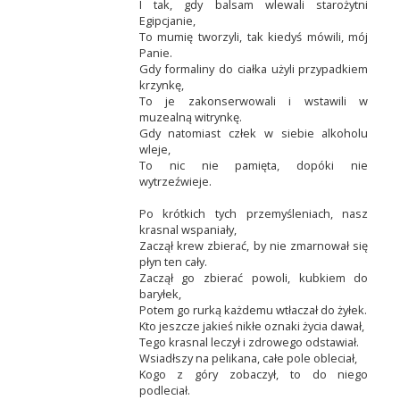
I tak, gdy balsam wlewali starożytni
Egipcjanie,
To mumię tworzyli, tak kiedyś mówili, mój
Panie.
Gdy formaliny do ciałka użyli przypadkiem
krzynkę,
To je zakonserwowali i wstawili w
muzealną witrynkę.
Gdy natomiast człek w siebie alkoholu
wleje,
To nic nie pamięta, dopóki nie
wytrzeźwieje.
Po krótkich tych przemyśleniach, nasz
krasnal wspaniały,
Zaczął krew zbierać, by nie zmarnował się
płyn ten cały.
Zaczął go zbierać powoli, kubkiem do
baryłek,
Potem go rurką każdemu wtłaczał do żyłek.
Kto jeszcze jakieś nikłe oznaki życia dawał,
Tego krasnal leczył i zdrowego odstawiał.
Wsiadłszy na pelikana, całe pole obleciał,
Kogo z góry zobaczył, to do niego
podleciał.