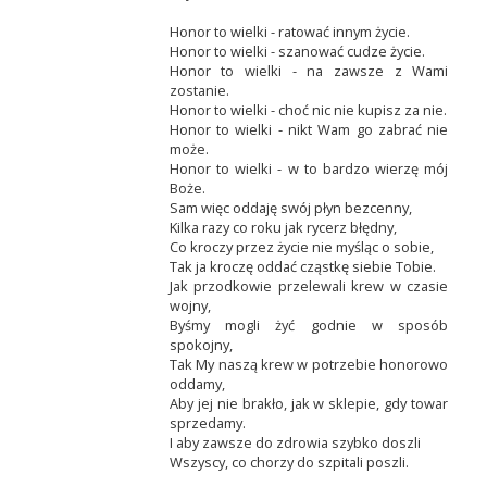
Honor to wielki - ratować innym życie.
Honor to wielki - szanować cudze życie.
Honor to wielki - na zawsze z Wami
zostanie.
Honor to wielki - choć nic nie kupisz za nie.
Honor to wielki - nikt Wam go zabrać nie
może.
Honor to wielki - w to bardzo wierzę mój
Boże.
Sam więc oddaję swój płyn bezcenny,
Kilka razy co roku jak rycerz błędny,
Co kroczy przez życie nie myśląc o sobie,
Tak ja kroczę oddać cząstkę siebie Tobie.
Jak przodkowie przelewali krew w czasie
wojny,
Byśmy mogli żyć godnie w sposób
spokojny,
Tak My naszą krew w potrzebie honorowo
oddamy,
Aby jej nie brakło, jak w sklepie, gdy towar
sprzedamy.
I aby zawsze do zdrowia szybko doszli
Wszyscy, co chorzy do szpitali poszli.