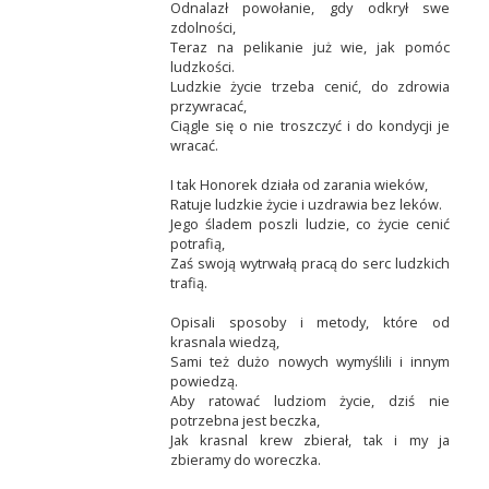
Odnalazł powołanie, gdy odkrył swe
zdolności,
Teraz na pelikanie już wie, jak pomóc
ludzkości.
Ludzkie życie trzeba cenić, do zdrowia
przywracać,
Ciągle się o nie troszczyć i do kondycji je
wracać.
I tak Honorek działa od zarania wieków,
Ratuje ludzkie życie i uzdrawia bez leków.
Jego śladem poszli ludzie, co życie cenić
potrafią,
Zaś swoją wytrwałą pracą do serc ludzkich
trafią.
Opisali sposoby i metody, które od
krasnala wiedzą,
Sami też dużo nowych wymyślili i innym
powiedzą.
Aby ratować ludziom życie, dziś nie
potrzebna jest beczka,
Jak krasnal krew zbierał, tak i my ja
zbieramy do woreczka.