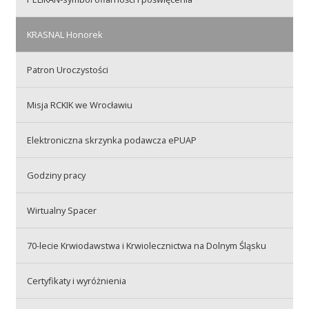
Przetargi
KRASNAL Honorek
Praca
Patron Uroczystości
Misja RCKIK we Wrocławiu
Kontakt
Elektroniczna skrzynka podawcza ePUAP
Godziny pracy
BIP
Wirtualny Spacer
RODO
70-lecie Krwiodawstwa i Krwiolecznictwa na Dolnym Śląsku
Certyfikaty i wyróżnienia