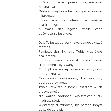
I Wy możecie pomóc wspaniałemu
krasnalowi,
Oddając swą krew bezcenną właściwemu
lekarzowi.
Przekonacie się wtedy, że właśnie
ocaliliście życie,
A Wasz dar będzie wielki choć
poświecenie jest tycie.
Dziś Ty jesteś zdrowy i swą pomoc okazać
możesz.
Pamiętaj, dziś Ty, jutro Tobie ktoś życie
ocalić może.
I choć nasz krasnal wieki temu
"Honorkiem" był zwany,
Choć tylko w naszej pamięci jest wszystkim
dobrze znany.
Czy jesteś profesorem, kierowcą czy
bezrobotnym może,
Twoja krew ratuje życie i lekarzom w ich
pracy pomoże.
Nie ważne zdolności, wykształcenie czy
mądrość sowia,
Wystarczy ci zdrowie, by pomóc innym
dojść do zdrowia.