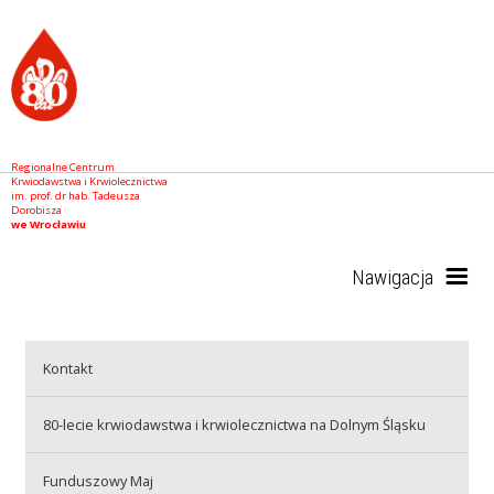
Regionalne Centrum
Krwiodawstwa i Krwiolecznictwa
im. prof. dr hab. Tadeusza
Dorobisza
we Wrocławiu
Nawigacja
Start
Kontakt
80-lecie krwiodawstwa i krwiolecznictwa na Dolnym Śląsku
RCKiK
Funduszowy Maj