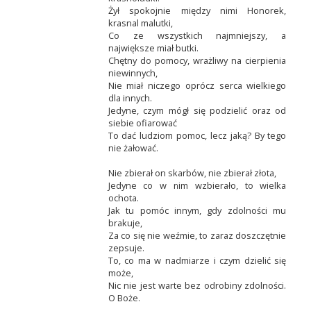
Żył spokojnie między nimi Honorek,
krasnal malutki,
Co ze wszystkich najmniejszy, a
największe miał butki.
Chętny do pomocy, wrażliwy na cierpienia
niewinnych,
Nie miał niczego oprócz serca wielkiego
dla innych.
Jedyne, czym mógł się podzielić oraz od
siebie ofiarować
To dać ludziom pomoc, lecz jaką? By tego
nie żałować.
Nie zbierał on skarbów, nie zbierał złota,
Jedyne co w nim wzbierało, to wielka
ochota.
Jak tu pomóc innym, gdy zdolności mu
brakuje,
Za co się nie weźmie, to zaraz doszczętnie
zepsuje.
To, co ma w nadmiarze i czym dzielić się
może,
Nic nie jest warte bez odrobiny zdolności.
O Boże.