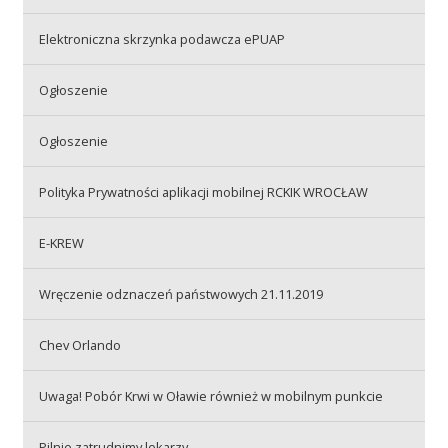
Elektroniczna skrzynka podawcza ePUAP
Akcje wyjazdowe
Ogłoszenie
Krwiodawcy
Ogłoszenie
Polityka Prywatności aplikacji mobilnej RCKIK WROCŁAW
Szpitale
E-KREW
Szkolenia
Wręczenie odznaczeń państwowych 21.11.2019
Chev Orlando
Badania
Uwaga! Pobór Krwi w Oławie również w mobilnym punkcie
Pilnie zatrudnimy lekarzy