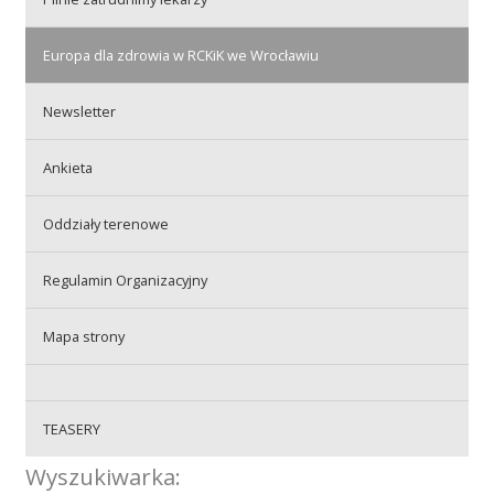
Przetargi
Europa dla zdrowia w RCKiK we Wrocławiu
Praca
Newsletter
Ankieta
Kontakt
Oddziały terenowe
Regulamin Organizacyjny
BIP
Mapa strony
RODO
TEASERY
Wyszukiwarka: