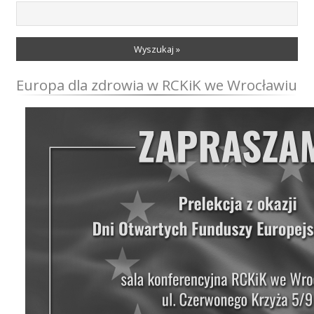
Wyszukaj »
Europa dla zdrowia w RCKiK we Wrocławiu