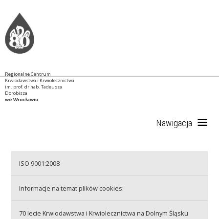
Regionalne Centrum
Krwiodawstwa i Krwiolecznictwa
im. prof. dr hab. Tadeusza
Dorobisza
we Wrocławiu
Nawigacja
Start
ISO 9001:2008
Informacje na temat plików cookies:
RCKiK
70 lecie Krwiodawstwa i Krwiolecznictwa na Dolnym Śląsku