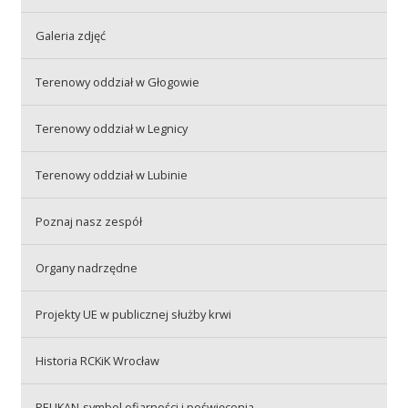
Galeria zdjęć
Akcje wyjazdowe
Terenowy oddział w Głogowie
Krwiodawcy
Terenowy oddział w Legnicy
Terenowy oddział w Lubinie
Szpitale
Poznaj nasz zespół
Szkolenia
Organy nadrzędne
Projekty UE w publicznej służby krwi
Badania
Historia RCKiK Wrocław
PELIKAN-symbol ofiarności i poświęcenia