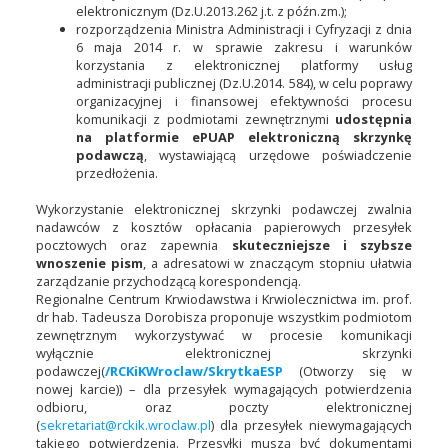
elektronicznym (Dz.U.2013.262 j.t. z późn.zm.);
rozporządzenia Ministra Administracji i Cyfryzacji z dnia
6 maja 2014 r. w sprawie zakresu i warunków
korzystania z elektronicznej platformy usług
administracji publicznej (Dz.U.2014. 584), w celu poprawy
organizacyjnej i finansowej efektywności procesu
komunikacji z podmiotami zewnętrznymi
udostępnia
na platformie ePUAP elektroniczną skrzynkę
podawczą
, wystawiającą urzędowe poświadczenie
przedłożenia.
Wykorzystanie elektronicznej skrzynki podawczej zwalnia
nadawców z kosztów opłacania papierowych przesyłek
pocztowych oraz zapewnia
skuteczniejsze i szybsze
wnoszenie pism
, a adresatowi w znaczącym stopniu ułatwia
zarządzanie przychodzącą korespondencją.
Regionalne Centrum Krwiodawstwa i Krwiolecznictwa im. prof.
dr hab. Tadeusza Dorobisza proponuje wszystkim podmiotom
zewnętrznym wykorzystywać w procesie komunikacji
wyłącznie elektronicznej skrzynki
podawczej(
/RCKiKWroclaw/SkrytkaESP
(Otworzy się w
nowej karcie)) – dla przesyłek wymagających potwierdzenia
odbioru, oraz poczty elektronicznej
(
sekretariat@rckik.wroclaw.pl
) dla przesyłek niewymagających
takiego potwierdzenia. Przesyłki muszą być dokumentami