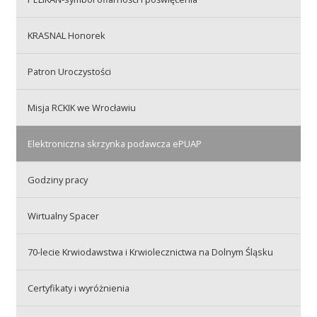
Przetargi
KRASNAL Honorek
Praca
Patron Uroczystości
Misja RCKIK we Wrocławiu
Kontakt
Elektroniczna skrzynka podawcza ePUAP
Godziny pracy
BIP
Wirtualny Spacer
RODO
70-lecie Krwiodawstwa i Krwiolecznictwa na Dolnym Śląsku
Certyfikaty i wyróżnienia