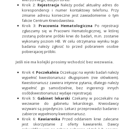
Krok 2:
Rejestracja
Należy podać aktualny adres do
korespondencji i numer kontaktowy telefonu. Przy
zmianie adresu konieczne jest zawiadomienie o tym
fakcie Centrum Krwiodawstwa.
Krok 3:
Pracownia Hematologiczna
Po rejestracji
zgłaszamy się w Pracowni Hematologicznej, w której
zostaną pobrane próbki krwi do badań, m.in. zostanie
wykonany poziom HB. W celu otrzymania wyniku tego
badania należy zgłosić to przed pobraniem osobie
pobierajacej próbki.
Jeśli nie ma kolejki prosimy wchodzić bez wezwania.
Krok 4:
Poczekalnia
Oczekując na wyniki badań należy
wypełnić kwestionariusz długopisem (nie ołówkiem).
Kwestionariusz zawiera intymne pytania, dlatego należy
wypełnić go samodzielnie, bez ingerencji innych
osób(kwestionariusz wydaje rejestracja).
Krok 5:
Gabinet lekarski
Czekamy w poczekalni na
wezwanie do gabinetu lekarskiego. Krwiodawcy
wzywani są pojedynczo. Lekarz przeprowadzi badanie i
zabierze wypełniony kwestionariusz.
Krok 6:
Kawiarenka
Przed oddaniem krwi zalecane
jest skorzystanie z oferty kawiarenki. Dawcy