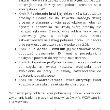
zakwalifikowani na zabieg pobrania płytek lub osocza,
ze względu na dłuższy czas poboru, proszeni są o
skorzystanie z WC.
Krok 7:
Pobieranie krwi i jej składników
Na początek
prosimy o udanie się do umywalni. Każdego dawcę
prosimy o staranne umycie zgięć łokciowych obu rąk
płynem z dozownika. Na umytą skórę prosimy nie
naciągać rękawów. Dawca, który oddaje krew pełną
oczekiwany jest w pokoju nr 2.04. Dawca
zakwalifikowany na zabieg pobrania płytek lub osocza
proszony jest o zgłoszenie się w pokoju nr 2.03.
Krok 8:
Po oddaniu krwi lub jej składników
należy
odpocząć przynajmniej 15 minut w poczekalni, a
następnie powrócić do rejestracji na parterze.
Krok 9:
Rejestracja
Wydaje zaświadczenia potrzebne
do uzyskania: zwrotu kosztów przejazdu oraz
zwolnienie do pracy lub szkoły, zaświadczenie do
odliczenia podatkowego.
Krok 10:
Kawiarenka/Kasa
Dawca otrzymuje zwrot
kosztów przejazdu oraz ekwiwalent kaloryczny.
Od dawcy przy oddaniu krwi pobiera się próbki krwi w celu
wykonania badania grupy krwi oraz wirusów: HIV, WZW typu B i
C, a także kiły.