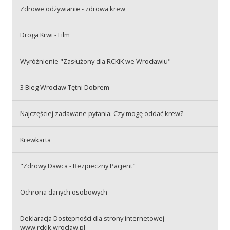
Przetargi
Zdrowe odżywianie - zdrowa krew
Droga Krwi - Film
Praca
Wyróżnienie "Zasłużony dla RCKiK we Wrocławiu"
3 Bieg Wrocław Tętni Dobrem
Kontakt
Najczęściej zadawane pytania. Czy mogę oddać krew?
BIP
Krewkarta
"Zdrowy Dawca - Bezpieczny Pacjent"
RODO
Ochrona danych osobowych
Deklaracja Dostępności dla strony internetowej
www.rckik.wroclaw.pl