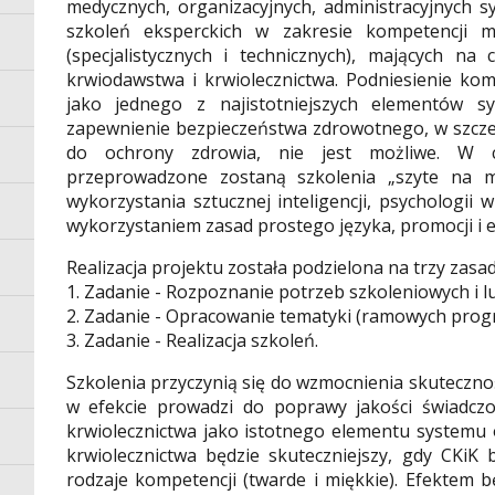
medycznych, organizacyjnych, administracyjnych s
szkoleń eksperckich w zakresie kompetencji mi
(specjalistycznych i technicznych), mających na
krwiodawstwa i krwiolecznictwa. Podniesienie ko
jako jednego z najistotniejszych elementów 
zapewnienie bezpieczeństwa zdrowotnego, w szcze
do ochrony zdrowia, nie jest możliwe. W c
przeprowadzone zostaną szkolenia „szyte na mi
wykorzystania sztucznej inteligencji, psychologii 
wykorzystaniem zasad prostego języka, promocji i ed
Realizacja projektu została podzielona na trzy zasa
1. Zadanie - Rozpoznanie potrzeb szkoleniowych i 
2. Zadanie - Opracowanie tematyki (ramowych prog
3. Zadanie - Realizacja szkoleń.
Szkolenia przyczynią się do wzmocnienia skutecznoś
w efekcie prowadzi do poprawy jakości świadcz
krwiolecznictwa jako istotnego elementu systemu
krwiolecznictwa będzie skuteczniejszy, gdy CKiK
rodzaje kompetencji (twarde i miękkie). Efektem b