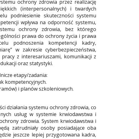
ystemu ochrony zdrowia przez realizację
ękkich (interpersonalnych) i twardych
 celu podniesienie skuteczności systemu
mpetencji wpływa na odporność systemu,
systemu ochrony zdrowia, bez którego
gólności prawa do ochrony życia i prawa
elu podnoszenia kompetencji kadry,
arę” w zakresie cyberbezpieczeństwa,
w pracy z interesariuszami, komunikacji z
ukacji oraz statystyki.
dnicze etapy/zadania:
luk kompetencyjnych.
ramów) i planów szkoleniowych.
ci działania systemu ochrony zdrowia, co
onych usług w systemie krwiodawstwa i
 ochrony zdrowia. System krwiodawstwa i
 będą zatrudniały osoby posiadające oba
ędzie jeszcze lepiej przygotowana kadra,