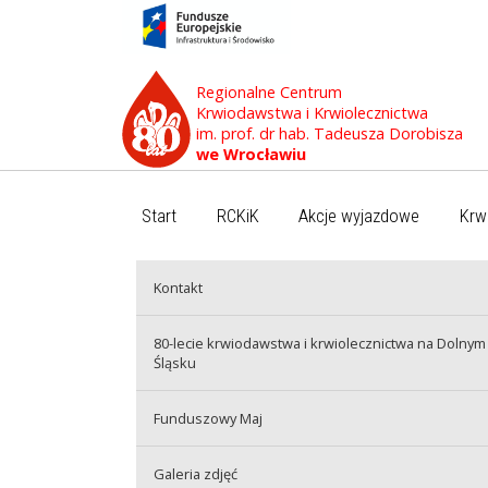
Regionalne Centrum
Krwiodawstwa i Krwiolecznictwa
im. prof. dr hab. Tadeusza Dorobisza
we Wrocławiu
Start
RCKiK
Akcje wyjazdowe
Krw
Kontakt
80-lecie krwiodawstwa i krwiolecznictwa na Dolnym
Śląsku
Funduszowy Maj
Galeria zdjęć