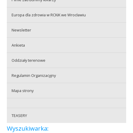
Przetargi
Europa dla zdrowia w RCKiK we Wrocławiu
Praca
Newsletter
Ankieta
Kontakt
Oddziały terenowe
Regulamin Organizacyjny
BIP
Mapa strony
RODO
TEASERY
Wyszukiwarka: