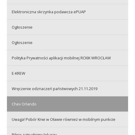
Elektroniczna skrzynka podawcza ePUAP
Akcje wyjazdowe
Ogłoszenie
Krwiodawcy
Ogłoszenie
Polityka Prywatności aplikacji mobilnej RCKIK WROCŁAW
Szpitale
E-KREW
Szkolenia
Wręczenie odznaczeń państwowych 21.11.2019
Chev Orlando
Badania
Uwaga! Pobór Krwi w Oławie również w mobilnym punkcie
Pilnie zatrudnimy lekarzy