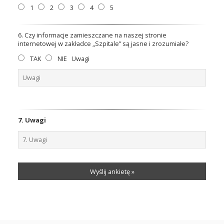
1
2
3
4
5
6. Czy informacje zamieszczane na naszej stronie
internetowej w zakładce „Szpitale” są jasne i zrozumiałe?
TAK
NIE
Uwagi
7. Uwagi
Wyślij ankietę »