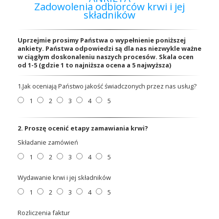
Zadowolenia odbiorców krwi i jej
Przetargi
składników
Uprzejmie prosimy Państwa o wypełnienie poniższej
Praca
ankiety. Państwa odpowiedzi są dla nas niezwykle ważne
w ciągłym doskonaleniu naszych procesów. Skala ocen
od 1-5 (gdzie 1 to najniższa ocena a 5 najwyższa)
1.Jak oceniają Państwo jakość świadczonych przez nas usług?
Kontakt
1
2
3
4
5
2. Proszę ocenić etapy zamawiania krwi?
BIP
Składanie zamówień
1
2
3
4
5
RODO
Wydawanie krwi i jej składników
1
2
3
4
5
Rozliczenia faktur