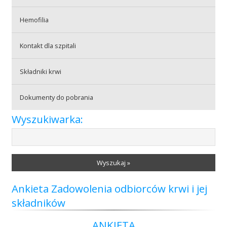
Hemofilia
Akcje wyjazdowe
Kontakt dla szpitali
Krwiodawcy
Składniki krwi
Dokumenty do pobrania
Szpitale
Wyszukiwarka:
Szkolenia
Wyszukaj »
Ankieta Zadowolenia odbiorców krwi i jej
Badania
składników
ANKIETA