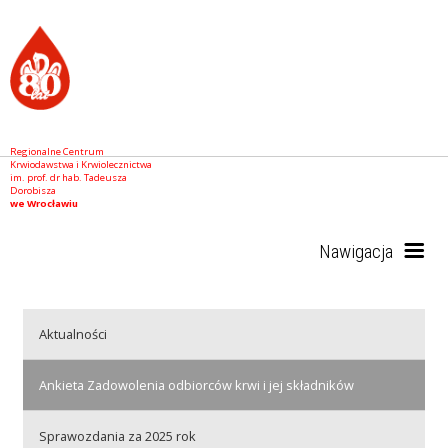
Regionalne Centrum
Krwiodawstwa i Krwiolecznictwa
im. prof. dr hab. Tadeusza
Dorobisza
we Wrocławiu
Nawigacja
Start
Aktualności
Ankieta Zadowolenia odbiorców krwi i jej składników
RCKiK
Sprawozdania za 2025 rok