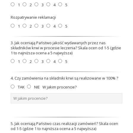
1
2
3
4
5
Rozpatrywanie reklamacji
1
2
3
4
5
3. Jak oceniają Państwo jakość wydawanych przez nas
składników krwi w procesie leczenia? Skala ocen od 1-5 (gdzie
1 to najniższa ocena a 5 najwyższa)
1
2
3
4
5
4. Czy zamówienia na składniki krwi są realizowane w 100% ?
TAK
NIE
W jakim procencie?
5. Jak oceniają Państwo czas realizacji zamówień? Skala ocen
od 1-5 (gdzie 1 to najniższa ocena a 5 najwyższa)