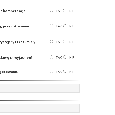
na kompetencje i
TAK
NIE
ę, przygotowanie
TAK
NIE
zystępny i zrozumiały
TAK
NIE
atkowych wyjaśnień?
TAK
NIE
zygotowane?
TAK
NIE