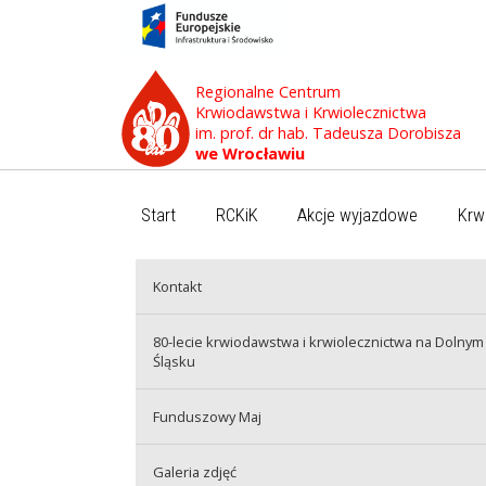
Regionalne Centrum
Krwiodawstwa i Krwiolecznictwa
im. prof. dr hab. Tadeusza Dorobisza
we Wrocławiu
Start
RCKiK
Akcje wyjazdowe
Krw
Kontakt
80-lecie krwiodawstwa i krwiolecznictwa na Dolnym
Śląsku
Funduszowy Maj
Galeria zdjęć