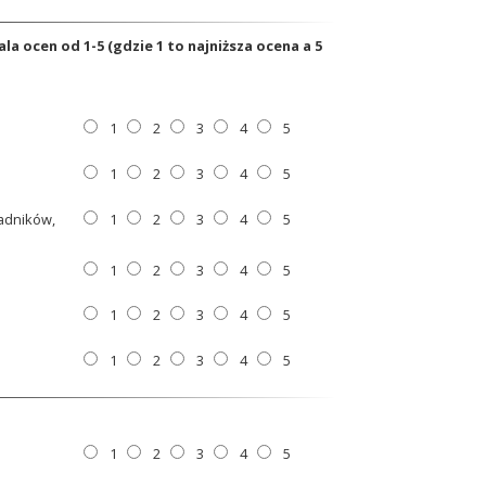
a ocen od 1-5 (gdzie 1 to najniższa ocena a 5
1
2
3
4
5
1
2
3
4
5
ładników,
1
2
3
4
5
i
1
2
3
4
5
1
2
3
4
5
1
2
3
4
5
1
2
3
4
5