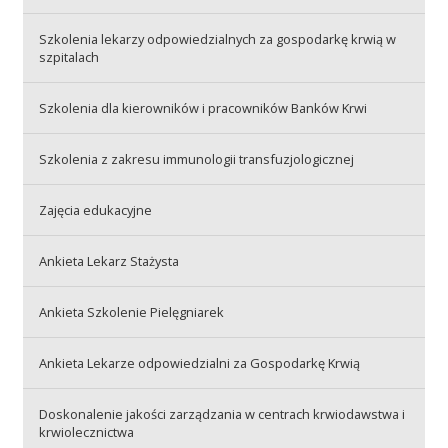
Szkolenia lekarzy odpowiedzialnych za gospodarkę krwią w
Akcje wyjazdowe
szpitalach
Szkolenia dla kierowników i pracowników Banków Krwi
Krwiodawcy
Szkolenia z zakresu immunologii transfuzjologicznej
Szpitale
Zajęcia edukacyjne
Ankieta Lekarz Stażysta
Szkolenia
Ankieta Szkolenie Pielęgniarek
Ankieta Lekarze odpowiedzialni za Gospodarkę Krwią
Badania
Doskonalenie jakości zarządzania w centrach krwiodawstwa i
krwiolecznictwa