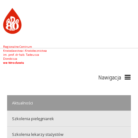
Regionalne Centrum
Krwiodawstwa i Krwiolecznictwa
im. prof. dr hab. Tadeusza
Dorobisza
we Wrocławiu
Nawigacja
Start
Aktualności
Szkolenia pielęgniarek
RCKiK
Szkolenia lekarzy stażystów