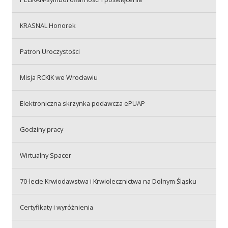
Przetargi
KRASNAL Honorek
Praca
Patron Uroczystości
Misja RCKIK we Wrocławiu
Kontakt
Elektroniczna skrzynka podawcza ePUAP
Godziny pracy
BIP
Wirtualny Spacer
RODO
70-lecie Krwiodawstwa i Krwiolecznictwa na Dolnym Śląsku
Certyfikaty i wyróżnienia