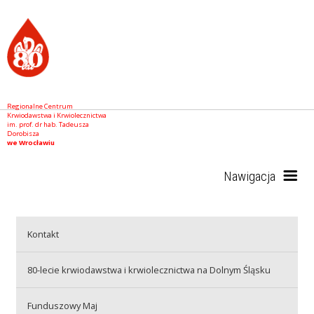
Regionalne Centrum
Krwiodawstwa i Krwiolecznictwa
im. prof. dr hab. Tadeusza
Dorobisza
we Wrocławiu
Nawigacja
Start
Kontakt
80-lecie krwiodawstwa i krwiolecznictwa na Dolnym Śląsku
RCKiK
Funduszowy Maj