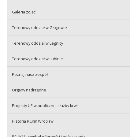
Galeria zdjęć
Akcje wyjazdowe
Terenowy oddział w Głogowie
Krwiodawcy
Terenowy oddział w Legnicy
Terenowy oddział w Lubinie
Szpitale
Poznaj nasz zespół
Szkolenia
Organy nadrzędne
Projekty UE w publicznej służby krwi
Badania
Historia RCKiK Wrocław
PELIKAN-symbol ofiarności i poświęcenia