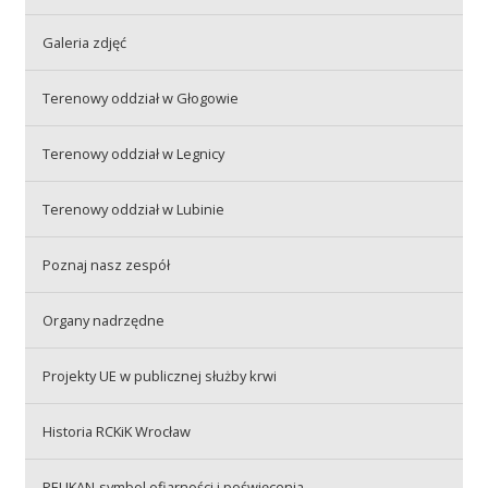
Galeria zdjęć
Akcje wyjazdowe
Terenowy oddział w Głogowie
Krwiodawcy
Terenowy oddział w Legnicy
Terenowy oddział w Lubinie
Szpitale
Poznaj nasz zespół
Szkolenia
Organy nadrzędne
Projekty UE w publicznej służby krwi
Badania
Historia RCKiK Wrocław
PELIKAN-symbol ofiarności i poświęcenia