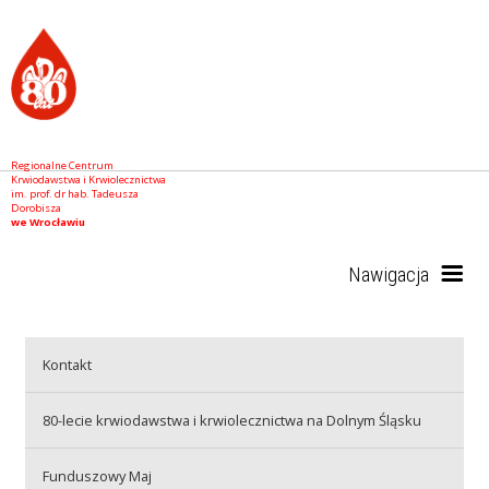
Regionalne Centrum
Krwiodawstwa i Krwiolecznictwa
im. prof. dr hab. Tadeusza
Dorobisza
we Wrocławiu
Nawigacja
Start
Kontakt
80-lecie krwiodawstwa i krwiolecznictwa na Dolnym Śląsku
RCKiK
Funduszowy Maj