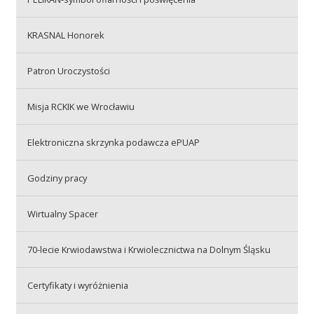
Przetargi
KRASNAL Honorek
Praca
Patron Uroczystości
Misja RCKIK we Wrocławiu
Kontakt
Elektroniczna skrzynka podawcza ePUAP
Godziny pracy
BIP
Wirtualny Spacer
RODO
70-lecie Krwiodawstwa i Krwiolecznictwa na Dolnym Śląsku
Certyfikaty i wyróżnienia