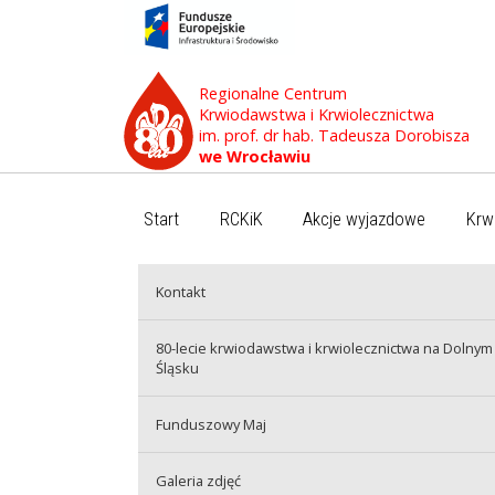
Regionalne Centrum
Krwiodawstwa i Krwiolecznictwa
im. prof. dr hab. Tadeusza Dorobisza
we Wrocławiu
Start
RCKiK
Akcje wyjazdowe
Krw
Kontakt
80-lecie krwiodawstwa i krwiolecznictwa na Dolnym
Śląsku
Funduszowy Maj
Galeria zdjęć