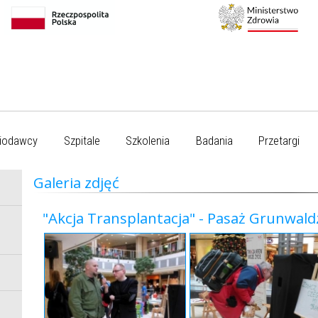
iodawcy
Szpitale
Szkolenia
Badania
Przetargi
Galeria zdjęć
"Akcja Transplantacja" - Pasaż Grunwaldz