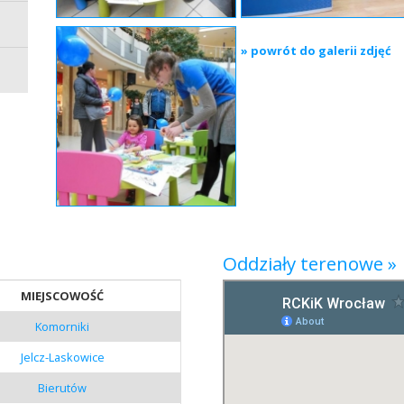
» powrót do galerii zdjęć
Oddziały terenowe »
MIEJSCOWOŚĆ
Komorniki
Jelcz-Laskowice
Bierutów