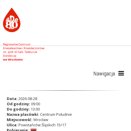
Regionalne Centrum
Krwiodawstwa i Krwiolecznictwa
im. prof. dr hab. Tadeusza
Dorobisza
we Wrocławiu
Nawigacja
Start
Data:
2026-08-28
Od godziny:
09:00
Do godziny:
13:00
Nazwa placówki:
Centrum Południe
RCKiK
Miejscowość:
Wrocław
Ulica:
Powstańców Śląskich 15/17
Pobieranie: