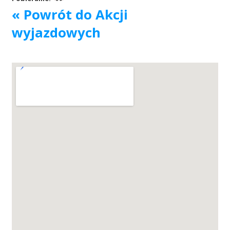
« Powrót do Akcji
Akcje wyjazdowe
wyjazdowych
Krwiodawcy
Szpitale
Szkolenia
Badania