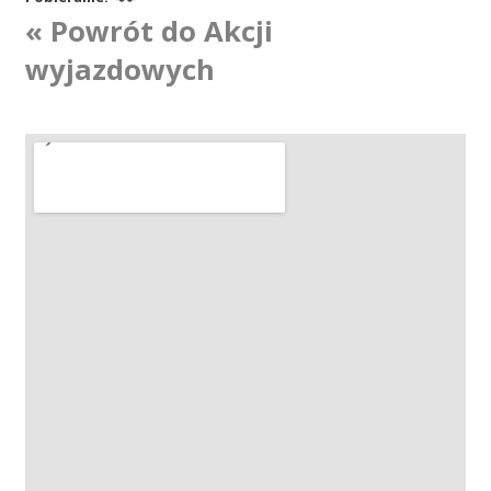
« Powrót do Akcji
Akcje wyjazdowe
wyjazdowych
Krwiodawcy
Szpitale
Szkolenia
Badania