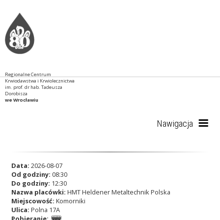
Regionalne Centrum
Krwiodawstwa i Krwiolecznictwa
im. prof. dr hab. Tadeusza
Dorobisza
we Wrocławiu
Nawigacja
Start
Data:
2026-08-07
Od godziny:
08:30
Do godziny:
12:30
Nazwa placówki:
HMT Heldener Metaltechnik Polska
RCKiK
Miejscowość:
Komorniki
Ulica:
Polna 17A
Pobieranie: