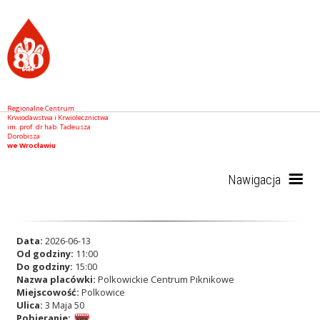
Regionalne Centrum
Krwiodawstwa i Krwiolecznictwa
im. prof. dr hab. Tadeusza
Dorobisza
we Wrocławiu
Nawigacja
Start
Data:
2026-06-13
Od godziny:
11:00
Do godziny:
15:00
Nazwa placówki:
Polkowickie Centrum Piknikowe
RCKiK
Miejscowość:
Polkowice
Ulica:
3 Maja 50
Pobieranie: