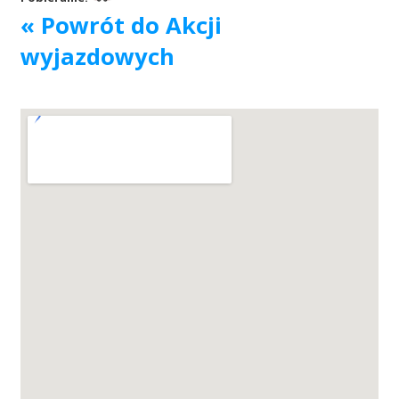
« Powrót do Akcji
Akcje wyjazdowe
wyjazdowych
Krwiodawcy
Szpitale
Szkolenia
Badania