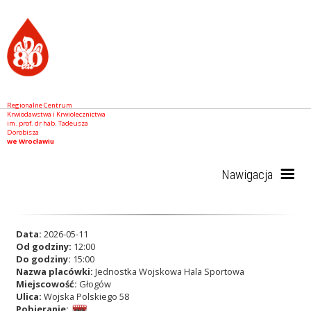
Regionalne Centrum
Krwiodawstwa i Krwiolecznictwa
im. prof. dr hab. Tadeusza
Dorobisza
we Wrocławiu
Nawigacja
Start
Data:
2026-05-11
Od godziny:
12:00
Do godziny:
15:00
Nazwa placówki:
Jednostka Wojskowa Hala Sportowa
RCKiK
Miejscowość:
Głogów
Ulica:
Wojska Polskiego 58
Pobieranie: