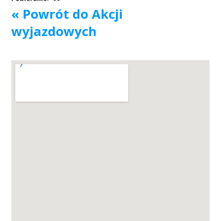
« Powrót do Akcji
Akcje wyjazdowe
wyjazdowych
Krwiodawcy
Szpitale
Szkolenia
Badania