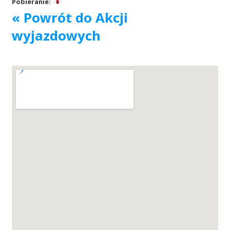
Pobieranie:
« Powrót do Akcji
Akcje wyjazdowe
wyjazdowych
Krwiodawcy
Szpitale
Szkolenia
Badania