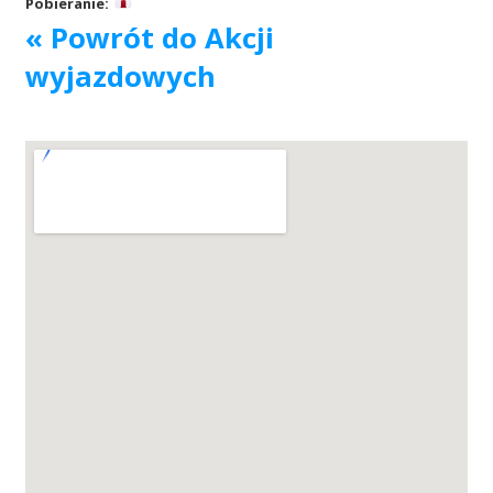
Pobieranie:
« Powrót do Akcji
Akcje wyjazdowe
wyjazdowych
Krwiodawcy
Szpitale
Szkolenia
Badania