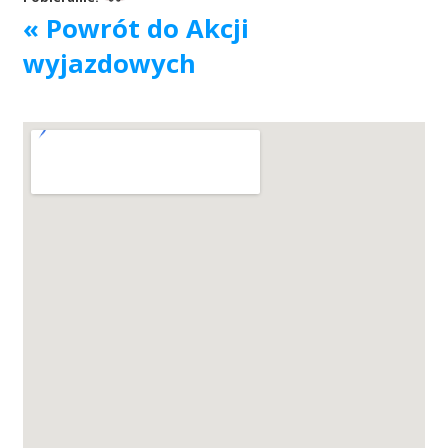
« Powrót do Akcji
Akcje wyjazdowe
wyjazdowych
Krwiodawcy
Szpitale
Szkolenia
Badania