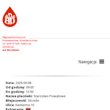
Regionalne Centrum
Krwiodawstwa i Krwiolecznictwa
im. prof. dr hab. Tadeusza
Dorobisza
we Wrocławiu
Nawigacja
Start
Data:
2026-09-08
Od godziny:
09:00
Do godziny:
12:00
Nazwa placówki:
Starostwo Powiatowe
RCKiK
Miejscowość:
Strzelin
Ulica:
Kamienna 10
Pobieranie: