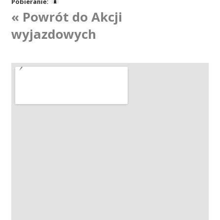
Pobieranie:
« Powrót do Akcji
Akcje wyjazdowe
wyjazdowych
Krwiodawcy
Szpitale
Szkolenia
Badania