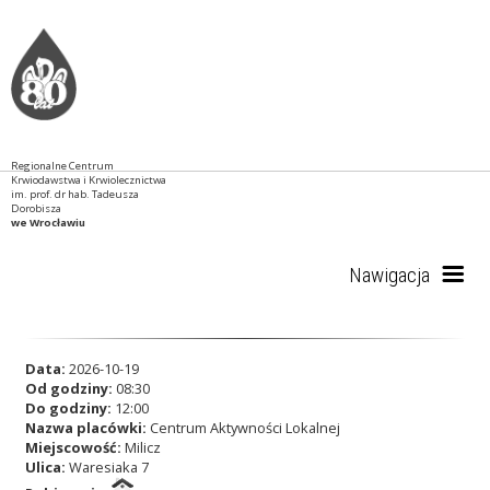
Regionalne Centrum
Krwiodawstwa i Krwiolecznictwa
im. prof. dr hab. Tadeusza
Dorobisza
we Wrocławiu
Nawigacja
Start
Data:
2026-10-19
Od godziny:
08:30
Do godziny:
12:00
Nazwa placówki:
Centrum Aktywności Lokalnej
RCKiK
Miejscowość:
Milicz
Ulica:
Waresiaka 7