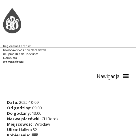
Regionalne Centrum
Krwiodawstwa i Krwiolecznictwa
im. prof. dr hab. Tadeusza
Dorobisza
we Wrocławiu
Nawigacja
Start
Data:
2025-10-09
Od godziny:
09:00
Do godziny:
13:00
Nazwa placówki:
CH Borek
RCKiK
Miejscowość:
Wrocław
Ulica:
Hallera 52
Pobieranie: