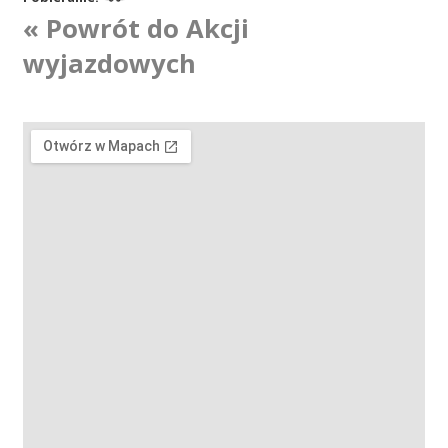
« Powrót do Akcji
Akcje wyjazdowe
wyjazdowych
Krwiodawcy
Szpitale
Szkolenia
Badania