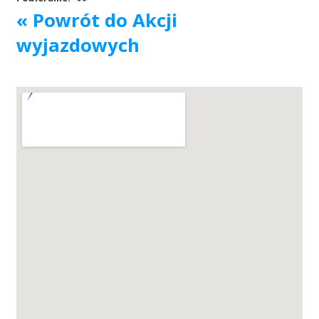
« Powrót do Akcji
Akcje wyjazdowe
wyjazdowych
Krwiodawcy
Szpitale
Szkolenia
Badania