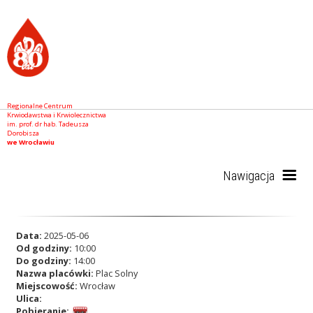
Regionalne Centrum
Krwiodawstwa i Krwiolecznictwa
im. prof. dr hab. Tadeusza
Dorobisza
we Wrocławiu
Nawigacja
Start
Data:
2025-05-06
Od godziny:
10:00
Do godziny:
14:00
Nazwa placówki:
Plac Solny
RCKiK
Miejscowość:
Wrocław
Ulica:
Pobieranie: