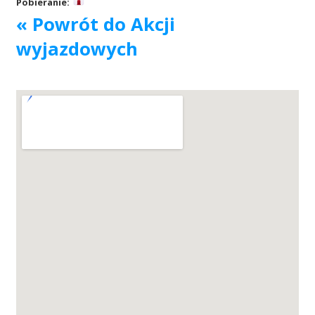
Pobieranie:
« Powrót do Akcji
Akcje wyjazdowe
wyjazdowych
Krwiodawcy
Szpitale
Szkolenia
Badania