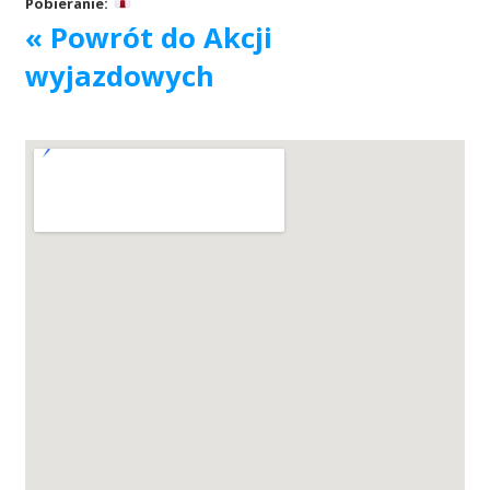
Pobieranie:
« Powrót do Akcji
Akcje wyjazdowe
wyjazdowych
Krwiodawcy
Szpitale
Szkolenia
Badania