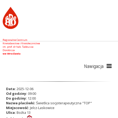
Regionalne Centrum
Krwiodawstwa i Krwiolecznictwa
im. prof. dr hab. Tadeusza
Dorobisza
we Wrocławiu
Nawigacja
Start
Data:
2025-12-06
Od godziny:
09:00
Do godziny:
12:00
Nazwa placówki:
Świetlica socjoterapeutyczna "TOP"
RCKiK
Miejscowość:
Jelcz-Laskowice
Ulica:
Bożka 13