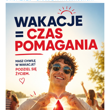
Przetargi
Praca
Kontakt
BIP
RODO