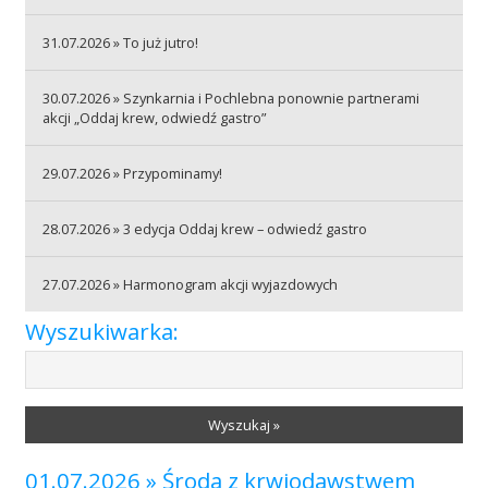
31.07.2026 » To już jutro!
Akcje wyjazdowe
30.07.2026 » Szynkarnia i Pochlebna ponownie partnerami
akcji „Oddaj krew, odwiedź gastro”
Krwiodawcy
29.07.2026 » Przypominamy!
Szpitale
28.07.2026 » 3 edycja Oddaj krew – odwiedź gastro
27.07.2026 » Harmonogram akcji wyjazdowych
Szkolenia
Wyszukiwarka:
Badania
Wyszukaj »
01.07.2026 » Środa z krwiodawstwem