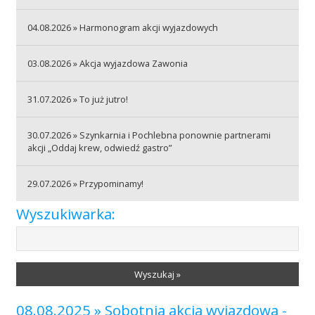
04.08.2026 » Harmonogram akcji wyjazdowych
Akcje wyjazdowe
03.08.2026 » Akcja wyjazdowa Zawonia
Krwiodawcy
31.07.2026 » To już jutro!
30.07.2026 » Szynkarnia i Pochlebna ponownie partnerami
Szpitale
akcji „Oddaj krew, odwiedź gastro”
29.07.2026 » Przypominamy!
Szkolenia
Wyszukiwarka:
Badania
Wyszukaj »
08.08.2025 » Sobotnia akcja wyjazdowa -