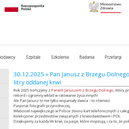
iodawcy
Szpitale
Szkolenia
Badania
Przetargi
30.12.2025 » Pan Janusz z Brzegu Dolnego
litry oddanej krwi
Rok 2025 kończymy z
Panem Januszem z Brzegu Dolnego
, który 
rekord i ogromny wkład w ratowanie życia innych!
Ale Pan Janusz to nie tylko wspaniały dawca – to również:
Pasjonat fotografii przyrodniczej,
Właściciel największego w Polsce zbioru kart telefonicznych z całeg
Kolekcjoner przedmiotów związanych z krwiodawstwem i PCK.
Dziękujemy za każdy litr krwi, za pasje, które inspirują, i za to, że 