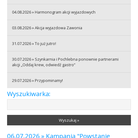
04.08.2026 » Harmonogram akcji wyjazdowych
Akcje wyjazdowe
03.08.2026 » Akcja wyjazdowa Zawonia
Krwiodawcy
31.07.2026 » To już jutro!
30.07.2026 » Szynkarnia i Pochlebna ponownie partnerami
Szpitale
akcji „Oddaj krew, odwiedź gastro”
29.07.2026 » Przypominamy!
Szkolenia
Wyszukiwarka:
Badania
Wyszukaj »
06.07.2026 » Kampania "Powstanie