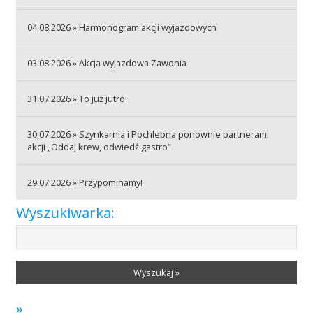
04.08.2026 » Harmonogram akcji wyjazdowych
Akcje wyjazdowe
03.08.2026 » Akcja wyjazdowa Zawonia
Krwiodawcy
31.07.2026 » To już jutro!
30.07.2026 » Szynkarnia i Pochlebna ponownie partnerami
Szpitale
akcji „Oddaj krew, odwiedź gastro”
29.07.2026 » Przypominamy!
Szkolenia
Wyszukiwarka:
Badania
Wyszukaj »
»