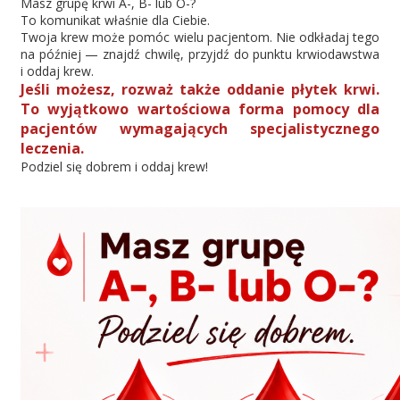
Masz grupę krwi A-, B- lub O-?
Przetargi
To komunikat właśnie dla Ciebie.
Twoja krew może pomóc wielu pacjentom. Nie odkładaj tego
na później — znajdź chwilę, przyjdź do punktu krwiodawstwa
i oddaj krew.
Praca
Jeśli możesz, rozważ także oddanie płytek krwi.
To wyjątkowo wartościowa forma pomocy dla
pacjentów wymagających specjalistycznego
leczenia.
Kontakt
Podziel się dobrem i oddaj krew!
BIP
RODO