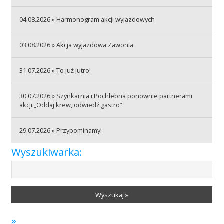
04.08.2026 » Harmonogram akcji wyjazdowych
Akcje wyjazdowe
03.08.2026 » Akcja wyjazdowa Zawonia
Krwiodawcy
31.07.2026 » To już jutro!
30.07.2026 » Szynkarnia i Pochlebna ponownie partnerami
Szpitale
akcji „Oddaj krew, odwiedź gastro”
29.07.2026 » Przypominamy!
Szkolenia
Wyszukiwarka:
Badania
Wyszukaj »
»