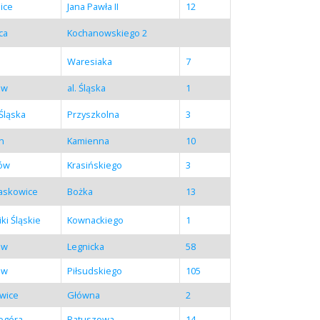
ice
Jana Pawła II
12
ca
Kochanowskiego 2
Waresiaka
7
aw
al. Śląska
1
Śląska
Przyszkolna
3
in
Kamienna
10
tów
Krasińskiego
3
Laskowice
Bożka
13
ki Śląskie
Kownackiego
1
aw
Legnicka
58
aw
Piłsudskiego
105
wice
Główna
2
ogóra
Ratuszowa
14