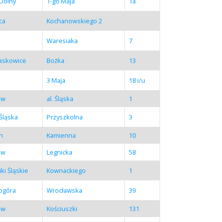
Dolny
1-go Maja
1a
ca
Kochanowskiego 2
Waresiaka
7
Laskowice
Bożka
13
3 Maja
18 i/u
aw
al. Śląska
1
Śląska
Przyszkolna
3
in
Kamienna
10
aw
Legnicka
58
ki Śląskie
Kownackiego
1
ogóra
Wrocławska
39
aw
Kościuszki
131