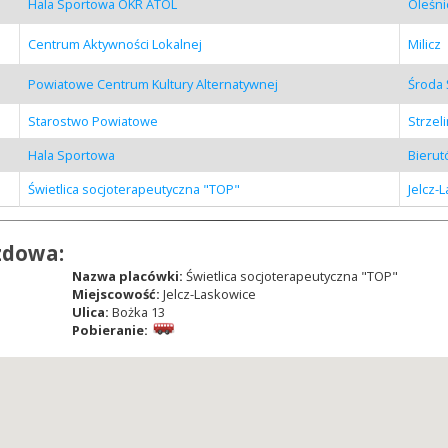
Hala Sportowa OKR ATOL
Oleśni
Centrum Aktywności Lokalnej
Milicz
Powiatowe Centrum Kultury Alternatywnej
Środa 
Starostwo Powiatowe
Strzel
Hala Sportowa
Bieru
Świetlica socjoterapeutyczna "TOP"
Jelcz-
zdowa:
Nazwa placówki:
Świetlica socjoterapeutyczna "TOP"
Miejscowość:
Jelcz-Laskowice
Ulica:
Bożka 13
Pobieranie: