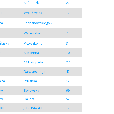
w
Kościuszki
27
ód
Wrocławska
12
ca
Kochanowskiego 2
Waresiaka
7
Śląska
Przyszkolna
3
in
Kamienna
10
11 Listopada
27
Daszyńskiego
42
ica
Prusicka
12
aw
Borowska
99
aw
Hallera
52
ice
Jana Pawła II
12