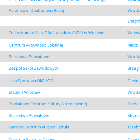
Parafia pw. Opatrzności Bożej
Wrocł
Żmigr
Technikum nr 1 im. T.Kościuszki w CKZiU w Wołowie
Wołó
Centrum Aktywności Lokalnej
Milicz
Starostwo Powiatowe
Wrocł
Zespół Szkół Zawodowych
Brzeg 
Hala Sportowa OKR ATOL
Oleśni
Stadion Wrocław
Wrocł
Powiatowe Centrum Kultury Alternatywnej
Środa 
Starostwo Powiatowe
Strzel
Gminne Centrum Kultury i Sztuki
Trzebn
Centrum Sztuki w Oławie
Oława