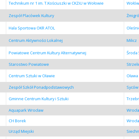
Technikum nr 1 im. T.Kościuszki w CKZiU w Wołowie
Wołó
Zespół Placówek Kultury
Żmigr
Hala Sportowa OKR ATOL
Oleśni
Centrum Aktywności Lokalnej
Milicz
Powiatowe Centrum Kultury Alternatywnej
Środa 
Starostwo Powiatowe
Strzel
Centrum Sztuki w Oławie
Oława
Zespół Szkół Ponadpodstawowych
Syców
Gminne Centrum Kultury i Sztuki
Trzebn
Aquapark Wrocław
Wrocł
CH Borek
Wrocł
Urząd Miejski
Siechn