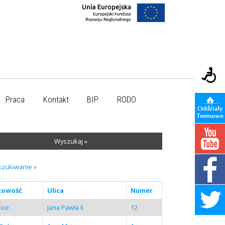
Praca
Kontakt
BIP
RODO
Wyszukaj »
szukiwanie »
cowość
Ulica
Numer
ice
Jana Pawła II
12