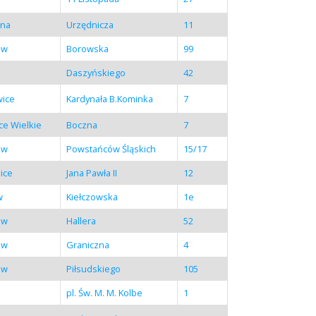
ina
Urzędnicza
11
aw
Borowska
99
Daszyńskiego
42
wice
Kardynała B.Kominka
7
ce Wielkie
Boczna
7
aw
Powstańców Śląskich
15/17
ice
Jana Pawła II
12
w
Kiełczowska
1e
aw
Hallera
52
aw
Graniczna
4
aw
Piłsudskiego
105
pl. Św. M. M. Kolbe
1