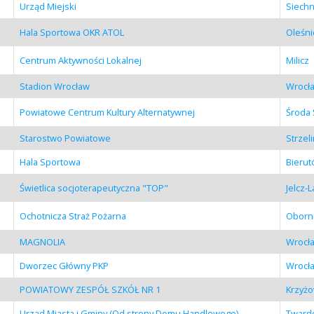
Urząd Miejski
Siechn
Hala Sportowa OKR ATOL
Oleśni
Centrum Aktywności Lokalnej
Milicz
Stadion Wrocław
Wrocł
Powiatowe Centrum Kultury Alternatywnej
Środa 
Starostwo Powiatowe
Strzel
Hala Sportowa
Bieru
Świetlica socjoterapeutyczna "TOP"
Jelcz-
Ochotnicza Straż Pożarna
Oborni
MAGNOLIA
Wrocł
Dworzec Główny PKP
Wrocł
POWIATOWY ZESPÓŁ SZKÓŁ NR 1
Krzyżo
Urząd Miasta i Gminy (Od strony Domu Handlowego)
Tward