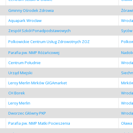
Gminny Ośrodek Zdrowia
Żóraw
Aquapark Wrocław
Wrocł
Zespół Szkół Ponadpodstawowych
Syców
Polkowickie Centrum Usług Zdrowotnych ZOZ
Polko
Parafia pw. NMP Różańcowej
Nadoli
Centrum Południe
Wrocł
Urząd Miejski
Siechn
Leroy Merlin Mirków GIGAmarket
Mirkó
CH Borek
Wrocł
Leroy Merlin
Wrocł
Dworzec Główny PKP
Wrocł
Parafia pw. NMP Matki Pocieszenia
Oława