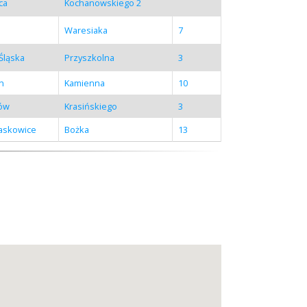
ca
Kochanowskiego 2
Waresiaka
7
Śląska
Przyszkolna
3
in
Kamienna
10
tów
Krasińskiego
3
Laskowice
Bożka
13