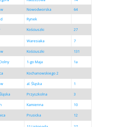
aw
Nowodworska
64
ód
Rynek
w
Kościuszki
27
Waresiaka
7
aw
Kościuszki
131
Dolny
1-go Maja
1a
ca
Kochanowskiego 2
aw
al. Śląska
1
Śląska
Przyszkolna
3
in
Kamienna
10
ica
Prusicka
12
11 Listopada
27