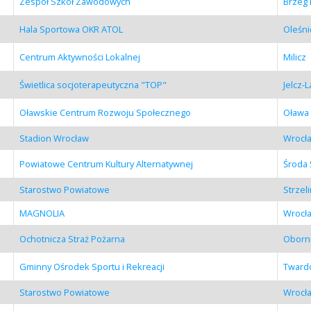
Zespół Szkół Zawodowych
Brzeg 
Hala Sportowa OKR ATOL
Oleśni
Centrum Aktywności Lokalnej
Milicz
Świetlica socjoterapeutyczna "TOP"
Jelcz-
Oławskie Centrum Rozwoju Społecznego
Oława
Stadion Wrocław
Wrocł
Powiatowe Centrum Kultury Alternatywnej
Środa 
Starostwo Powiatowe
Strzel
MAGNOLIA
Wrocł
Ochotnicza Straż Pożarna
Oborni
Gminny Ośrodek Sportu i Rekreacji
Tward
Starostwo Powiatowe
Wrocł