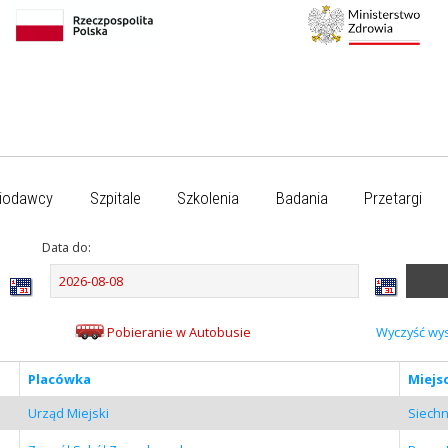
iodawcy
Szpitale
Szkolenia
Badania
Przetargi
Data do:
Pobieranie w Autobusie
Wyczyść wy
Placówka
Miejs
Urząd Miejski
Siechn