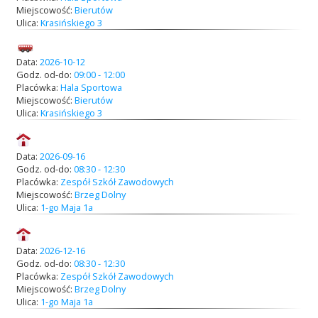
Miejscowość:
Bierutów
Ulica:
Krasińskiego 3
Akcje wyjazdowe
Data:
2026-10-12
Godz. od-do:
09:00 - 12:00
Placówka:
Hala Sportowa
Krwiodawcy
Miejscowość:
Bierutów
Ulica:
Krasińskiego 3
Szpitale
Data:
2026-09-16
Godz. od-do:
08:30 - 12:30
Placówka:
Zespół Szkół Zawodowych
Miejscowość:
Brzeg Dolny
Ulica:
1-go Maja 1a
Szkolenia
Data:
2026-12-16
Godz. od-do:
08:30 - 12:30
Badania
Placówka:
Zespół Szkół Zawodowych
Miejscowość:
Brzeg Dolny
Ulica:
1-go Maja 1a